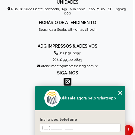
UNIDADES
Rua Dr. Sílvio Dante Bertacchi, 849 - Vila Sônia - São Paulo - SP - 05625-
000
HORÁRIO DE ATENDIMENTO
Segunda à Sexta: 08:30h às 18:00h
ADG IMPRESSOS & ADESIVOS
(11) 3151-6697
(11) 99502-4843
atendimento@impressosadg.com.br
SIGA-NOS
MENU
Olá! Fale agora pelo WhatsApp
HOME
QUEM SOMOS
PRODUTOS
Insira seu telefone
CONTATO
1
CATEGORIAS