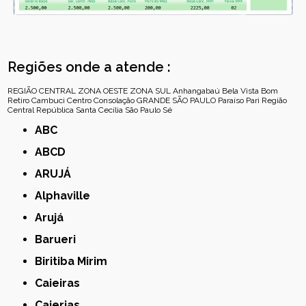
Regiões onde a atende :
REGIÃO CENTRAL
ZONA OESTE
ZONA SUL
Anhangabaú
Bela Vista
Bom
Retiro
Cambuci
Centro
Consolação
GRANDE SÃO PAULO
Paraíso
Pari
Região
Central
República
Santa Cecília
São Paulo
Sé
ABC
ABCD
ARUJÁ
Alphaville
Arujá
Barueri
Biritiba Mirim
Caieiras
Caierias