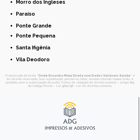
Morro dos Ingleses
Paraíso
Ponte Grande
Ponte Pequena
Santa Ifigênia
Vila Deodoro
O conteúdo do texto "
Onde Encontro Mala Direta com Dados Variáveis Saúde
" é
de direito reservado. Sua reprodução, parcial ou total, mesmo citando nossos links, é
proibida sem a autorização do autor. Crime de violação de direito autoral – artigo 184
do Código Penal –
Lei 9610/98 - Lei de direitos autorais
.