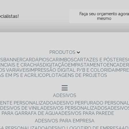
Faça seu orçamento agor
ialistas!
mesmo
PRODUTOS
OS
BANNER
CARDÁPIOS
CARIMBOS
CARTAZES E PÔSTERES
ENCIAIS E CRACHÁS
DIGITAÇÃO
EMPASTAMENTO
ENCADE
S VARIÁVEIS
IMPRESSÃO DIGITAL P/B E COLORIDA
IMPR
AS EM PS E ACRÍLICO
PLOTAGENS DE PROJETOS
ADESIVOS
RENTE PERSONALIZADO
ADESIVO PERFURADO PERSONA
ADESIVOS DE VINIL
ADESIVOS PERSONALIZADOS
ADESIV
S PARA GARRAFA DE ÁGUA
ADESIVOS PARA PAREDE
ADESIVOS PARA EMPRESA
ESA PERSONALIZADO
ADESIVO LOGOTIPO DE EMPRESA
A