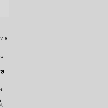
Vila
u
ra
ra
os
a
l,