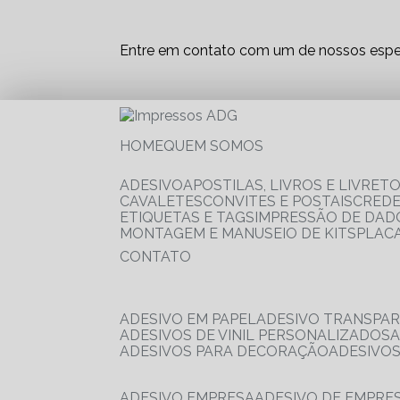
Entre em contato com um de nossos espec
HOME
QUEM SOMOS
ADESIVO
APOSTILAS, LIVROS E LIVRET
CAVALETES
CONVITES E POSTAIS
CRED
ETIQUETAS E TAGS
IMPRESSÃO DE DADO
MONTAGEM E MANUSEIO DE KITS
PLAC
CONTATO
ADESIVO EM PAPEL
ADESIVO TRANSPA
ADESIVOS DE VINIL PERSONALIZADOS
ADESIVOS PARA DECORAÇÃO
ADESIVO
ADESIVO EMPRESA
ADESIVO DE EMPR