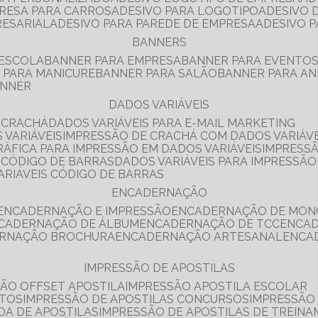
PRESA PARA CARROS
ADESIVO PARA LOGOTIPO
ADESIVO
RESARIAL
ADESIVO PARA PAREDE DE EMPRESA
ADESIVO 
BANNERS
 ESCOLA
BANNER PARA EMPRESA
BANNER PARA EVENTO
R PARA MANICURE
BANNER PARA SALÃO
BANNER PARA AN
ANNER
DADOS VARIÁVEIS
E CRACHÁ
DADOS VARIÁVEIS PARA E-MAIL MARKETING
 VARIÁVEIS
IMPRESSÃO DE CRACHÁ COM DADOS VARIÁVE
GRÁFICA PARA IMPRESSÃO EM DADOS VARIÁVEIS
IMPRESS
E CÓDIGO DE BARRAS
DADOS VARIÁVEIS PARA IMPRESSÃO
VARIÁVEIS CÓDIGO DE BARRAS
ENCADERNAÇÃO
ENCADERNAÇÃO E IMPRESSÃO
ENCADERNAÇÃO DE MON
NCADERNAÇÃO DE ÁLBUM
ENCADERNAÇÃO DE TCC
ENCA
ERNAÇÃO BROCHURA
ENCADERNAÇÃO ARTESANAL
ENC
IMPRESSÃO DE APOSTILAS
SÃO OFFSET APOSTILA
IMPRESSÃO APOSTILA ESCOLAR
NTOS
IMPRESSÃO DE APOSTILAS CONCURSOS
IMPRESSÃO
DA DE APOSTILAS
IMPRESSÃO DE APOSTILAS DE TREIN