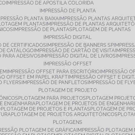
NCO
IMPRESSÃO DE APOSTILA COLORIDA
IMPRESSÃO DE PLANTA
MPRESSÃO PLANTA BAIXA
IMPRESSÃO PLANTAS ARQUITE
PLOTAGEM PLANTAS
IMPRESSÃO DE PLANTAS ARQUITETÔ
NICOS
IMPRESSÃO DE PLANTAS
PLOTAGEM DE PLANTAS
IMPRESSÃO DIGITAL
O DE CERTIFICADOS
IMPRESSÃO DE BANNERS SP
IMPRESS
 DE CATÁLOGO
IMPRESSÃO DE CARTÃO DE VISITA
IMPRES
O PARA ADESIVOS
IMPRESSÃO DIGITAL DE LIVROS
IMPRES
IMPRESSÃO OFFSET
GEM
IMPRESSÃO OFFSET PARA ESCRITÓRIO
IMPRESSÃO O
ÃO OFFSET EM PAPEL KRAFT
IMPRESSÃO OFFSET E DIGI
O FLYERS
IMPRESSÃO DE PANFLETOS
IMPRESSÃO DE FLY
PLOTAGEM DE PROJETO
TÔNICOS
PLOTAGEM PARA PROJETOS
PLOTAGEM PROJET
DE ENGENHARIA
PLOTAGEM DE PROJETOS DE ENGENHAR
O
PLOTAGEM DE PROJETOS E PLANTAS
PLOTAGEM DE PR
TURA
PLOTAGEM DE PROJETOS ARQUITETÔNICOS
PLOT
PLOTAGENS
RESSÃO PLOTAGEM DE GRÁFICA
IMPRESSÃO PLOTAGEM 