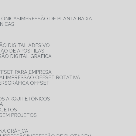
TÔNICAS
IMPRESSÃO DE PLANTA BAIXA
NICAS
ÃO DIGITAL ADESIVO
SÃO DE APOSTILAS
SÃO DIGITAL GRÁFICA
FFSET PARA EMPRESA
TAL
IMPRESSÃO OFFSET ROTATIVA
ERS
GRÁFICA OFFSET
OS ARQUITETÔNICOS
IA
OJETOS
AGEM PROJETOS
NA GRÁFICA