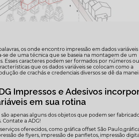
lavras, os onde encontro impressão em dados variáveis 
rata-se de uma técnica que se baseia na montagem de um
es. Esses caracteres podem ser formados por números o
aracterísticas que os dados variáveis se colocam como a
odução de crachás e credenciais diversos se dê da manei
DG Impressos e Adesivos incorpo
ariáveis em sua rotina
s são apenas alguns dos objetos que podem ser fabricad
s. Contate a ADG!
erviços oferecidos, como gráfica offset São Paulo,gráfic
pressão de flyers, impressão de panfletos, impressão digita