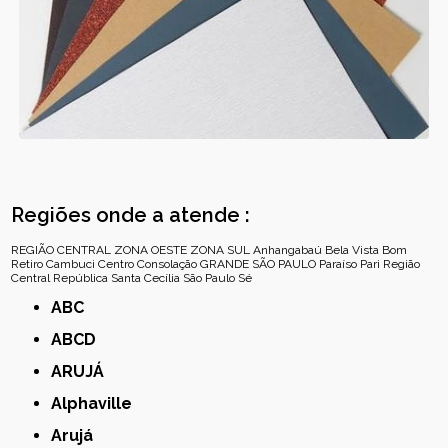
Regiões onde a atende :
REGIÃO CENTRAL
ZONA OESTE
ZONA SUL
Anhangabaú
Bela Vista
Bom
Retiro
Cambuci
Centro
Consolação
GRANDE SÃO PAULO
Paraíso
Pari
Região
Central
República
Santa Cecília
São Paulo
Sé
ABC
ABCD
ARUJÁ
Alphaville
Arujá