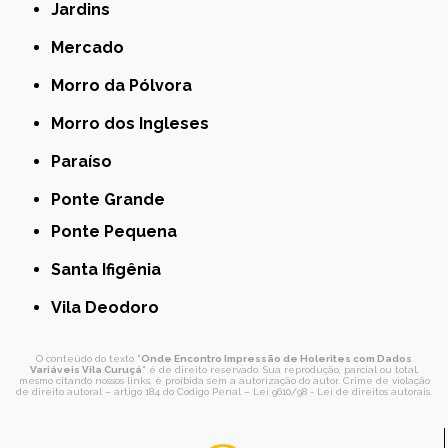
Jardins
Mercado
Morro da Pólvora
Morro dos Ingleses
Paraíso
Ponte Grande
Ponte Pequena
Santa Ifigênia
Vila Deodoro
O conteúdo do texto "
Onde Encontro Impressão de Holerites com Dados
Variáveis Vila Curuçá
" é de direito reservado. Sua reprodução, parcial ou total,
mesmo citando nossos links, é proibida sem a autorização do autor. Crime de violação
de direito autoral – artigo 184 do Código Penal –
Lei 9610/98 - Lei de direitos autorais
.