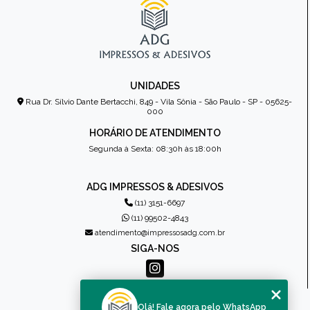
UNIDADES
Rua Dr. Sílvio Dante Bertacchi, 849 - Vila Sônia - São Paulo - SP - 05625-
000
HORÁRIO DE ATENDIMENTO
Segunda à Sexta: 08:30h às 18:00h
ADG IMPRESSOS & ADESIVOS
(11) 3151-6697
(11) 99502-4843
atendimento@impressosadg.com.br
SIGA-NOS
MENU
Olá! Fale agora pelo WhatsApp