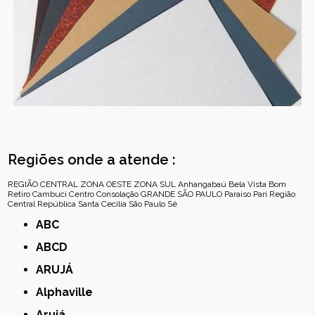
Regiões onde a atende :
REGIÃO CENTRAL
ZONA OESTE
ZONA SUL
Anhangabaú
Bela Vista
Bom
Retiro
Cambuci
Centro
Consolação
GRANDE SÃO PAULO
Paraíso
Pari
Região
Central
República
Santa Cecília
São Paulo
Sé
ABC
ABCD
ARUJÁ
Alphaville
Arujá