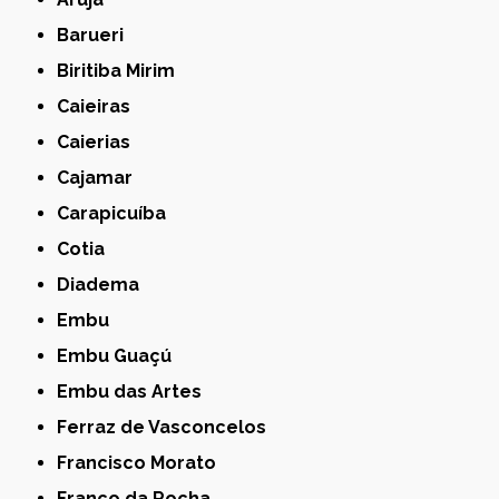
Barueri
Biritiba Mirim
Caieiras
Caierias
Cajamar
Carapicuíba
Cotia
Diadema
Embu
Embu Guaçú
Embu das Artes
Ferraz de Vasconcelos
Francisco Morato
Franco da Rocha