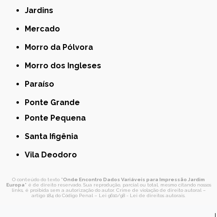
Jardins
Mercado
Morro da Pólvora
Morro dos Ingleses
Paraíso
Ponte Grande
Ponte Pequena
Santa Ifigênia
Vila Deodoro
O conteúdo do texto "
Onde Encontro Dados Variáveis para Impressão Jardim
Europa
" é de direito reservado. Sua reprodução, parcial ou total, mesmo citando nossos
links, é proibida sem a autorização do autor. Crime de violação de direito autoral –
artigo 184 do Código Penal –
Lei 9610/98 - Lei de direitos autorais
.