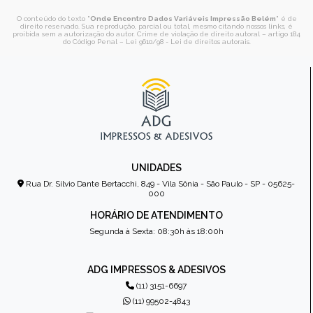
O conteúdo do texto "
Onde Encontro Dados Variáveis Impressão Belém
" é de
direito reservado. Sua reprodução, parcial ou total, mesmo citando nossos links, é
proibida sem a autorização do autor. Crime de violação de direito autoral – artigo 184
do Código Penal –
Lei 9610/98 - Lei de direitos autorais
.
UNIDADES
Rua Dr. Sílvio Dante Bertacchi, 849 - Vila Sônia - São Paulo - SP - 05625-
000
HORÁRIO DE ATENDIMENTO
Segunda à Sexta: 08:30h às 18:00h
ADG IMPRESSOS & ADESIVOS
(11) 3151-6697
(11) 99502-4843