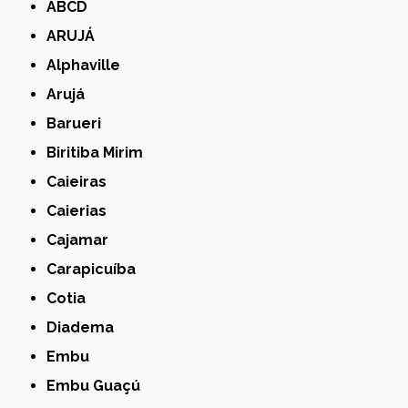
ABCD
ARUJÁ
Alphaville
Arujá
Barueri
Biritiba Mirim
Caieiras
Caierias
Cajamar
Carapicuíba
Cotia
Diadema
Embu
Embu Guaçú