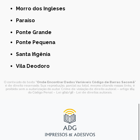
Morro dos Ingleses
Paraíso
Ponte Grande
Ponte Pequena
Santa Ifigênia
Vila Deodoro
O conteúdo do texto "
Onde Encontrar Dados Variáveis Código de Barras Sacomã
"
é de direito reservado. Sua reprodução, parcial ou total, mesmo citando nossos links, é
proibida sem a autorização do autor. Crime de violação de direito autoral – artigo 184
do Código Penal –
Lei 9610/98 - Lei de direitos autorais
.