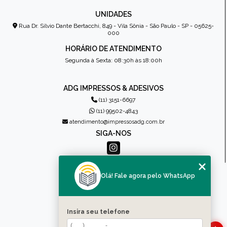
UNIDADES
Rua Dr. Sílvio Dante Bertacchi, 849 - Vila Sônia - São Paulo - SP - 05625-
000
HORÁRIO DE ATENDIMENTO
Segunda à Sexta: 08:30h às 18:00h
ADG IMPRESSOS & ADESIVOS
(11) 3151-6697
(11) 99502-4843
atendimento@impressosadg.com.br
SIGA-NOS
MENU
Olá! Fale agora pelo WhatsApp
HOME
QUEM SOMOS
PRODUTOS
Insira seu telefone
CONTATO