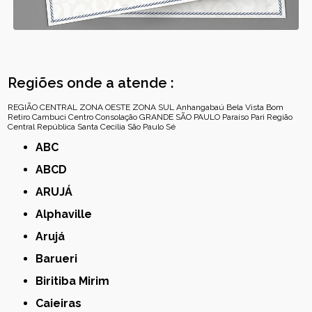
Regiões onde a atende :
REGIÃO CENTRAL
ZONA OESTE
ZONA SUL
Anhangabaú
Bela Vista
Bom
Retiro
Cambuci
Centro
Consolação
GRANDE SÃO PAULO
Paraíso
Pari
Região
Central
República
Santa Cecília
São Paulo
Sé
ABC
ABCD
ARUJÁ
Alphaville
Arujá
Barueri
Biritiba Mirim
Caieiras