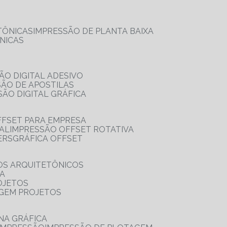
TÔNICAS
IMPRESSÃO DE PLANTA BAIXA
NICAS
ÃO DIGITAL ADESIVO
SÃO DE APOSTILAS
SÃO DIGITAL GRÁFICA
FFSET PARA EMPRESA
TAL
IMPRESSÃO OFFSET ROTATIVA
ERS
GRÁFICA OFFSET
OS ARQUITETÔNICOS
IA
OJETOS
AGEM PROJETOS
NA GRÁFICA