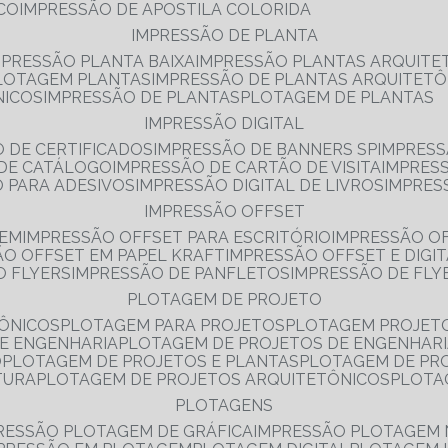
NCO
IMPRESSÃO DE APOSTILA COLORIDA
IMPRESSÃO DE PLANTA
MPRESSÃO PLANTA BAIXA
IMPRESSÃO PLANTAS ARQUITE
PLOTAGEM PLANTAS
IMPRESSÃO DE PLANTAS ARQUITETÔ
NICOS
IMPRESSÃO DE PLANTAS
PLOTAGEM DE PLANTAS
IMPRESSÃO DIGITAL
O DE CERTIFICADOS
IMPRESSÃO DE BANNERS SP
IMPRESS
 DE CATÁLOGO
IMPRESSÃO DE CARTÃO DE VISITA
IMPRES
O PARA ADESIVOS
IMPRESSÃO DIGITAL DE LIVROS
IMPRES
IMPRESSÃO OFFSET
GEM
IMPRESSÃO OFFSET PARA ESCRITÓRIO
IMPRESSÃO O
ÃO OFFSET EM PAPEL KRAFT
IMPRESSÃO OFFSET E DIGI
O FLYERS
IMPRESSÃO DE PANFLETOS
IMPRESSÃO DE FLY
PLOTAGEM DE PROJETO
TÔNICOS
PLOTAGEM PARA PROJETOS
PLOTAGEM PROJET
DE ENGENHARIA
PLOTAGEM DE PROJETOS DE ENGENHAR
O
PLOTAGEM DE PROJETOS E PLANTAS
PLOTAGEM DE PR
TURA
PLOTAGEM DE PROJETOS ARQUITETÔNICOS
PLOT
PLOTAGENS
RESSÃO PLOTAGEM DE GRÁFICA
IMPRESSÃO PLOTAGEM 