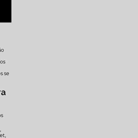
ão
dos
s se
ra
os
,
et,