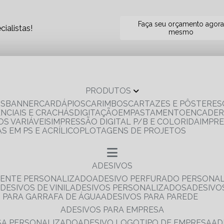
Faça seu orçamento agor
ialistas!
mesmo
PRODUTOS
OS
BANNER
CARDÁPIOS
CARIMBOS
CARTAZES E PÔSTERES
ENCIAIS E CRACHÁS
DIGITAÇÃO
EMPASTAMENTO
ENCADE
S VARIÁVEIS
IMPRESSÃO DIGITAL P/B E COLORIDA
IMPR
AS EM PS E ACRÍLICO
PLOTAGENS DE PROJETOS
ADESIVOS
RENTE PERSONALIZADO
ADESIVO PERFURADO PERSONA
ADESIVOS DE VINIL
ADESIVOS PERSONALIZADOS
ADESIV
S PARA GARRAFA DE ÁGUA
ADESIVOS PARA PAREDE
ADESIVOS PARA EMPRESA
ESA PERSONALIZADO
ADESIVO LOGOTIPO DE EMPRESA
A