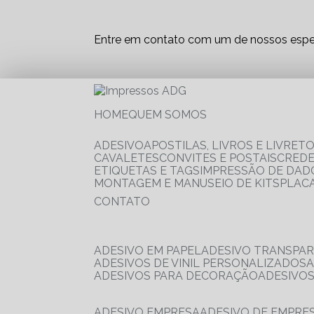
Entre em contato com um de nossos espec
HOME
QUEM SOMOS
ADESIVO
APOSTILAS, LIVROS E LIVRET
CAVALETES
CONVITES E POSTAIS
CRED
ETIQUETAS E TAGS
IMPRESSÃO DE DADO
MONTAGEM E MANUSEIO DE KITS
PLAC
CONTATO
ADESIVO EM PAPEL
ADESIVO TRANSPA
ADESIVOS DE VINIL PERSONALIZADOS
ADESIVOS PARA DECORAÇÃO
ADESIVO
ADESIVO EMPRESA
ADESIVO DE EMPR