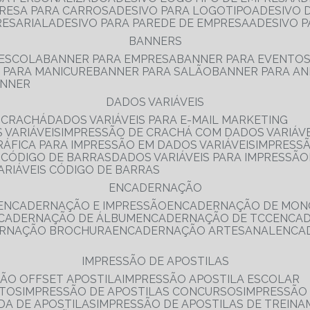
PRESA PARA CARROS
ADESIVO PARA LOGOTIPO
ADESIVO
RESARIAL
ADESIVO PARA PAREDE DE EMPRESA
ADESIVO 
BANNERS
 ESCOLA
BANNER PARA EMPRESA
BANNER PARA EVENTO
R PARA MANICURE
BANNER PARA SALÃO
BANNER PARA AN
ANNER
DADOS VARIÁVEIS
E CRACHÁ
DADOS VARIÁVEIS PARA E-MAIL MARKETING
 VARIÁVEIS
IMPRESSÃO DE CRACHÁ COM DADOS VARIÁVE
GRÁFICA PARA IMPRESSÃO EM DADOS VARIÁVEIS
IMPRESS
E CÓDIGO DE BARRAS
DADOS VARIÁVEIS PARA IMPRESSÃO
VARIÁVEIS CÓDIGO DE BARRAS
ENCADERNAÇÃO
ENCADERNAÇÃO E IMPRESSÃO
ENCADERNAÇÃO DE MON
NCADERNAÇÃO DE ÁLBUM
ENCADERNAÇÃO DE TCC
ENCA
ERNAÇÃO BROCHURA
ENCADERNAÇÃO ARTESANAL
ENC
IMPRESSÃO DE APOSTILAS
SÃO OFFSET APOSTILA
IMPRESSÃO APOSTILA ESCOLAR
NTOS
IMPRESSÃO DE APOSTILAS CONCURSOS
IMPRESSÃO
DA DE APOSTILAS
IMPRESSÃO DE APOSTILAS DE TREIN