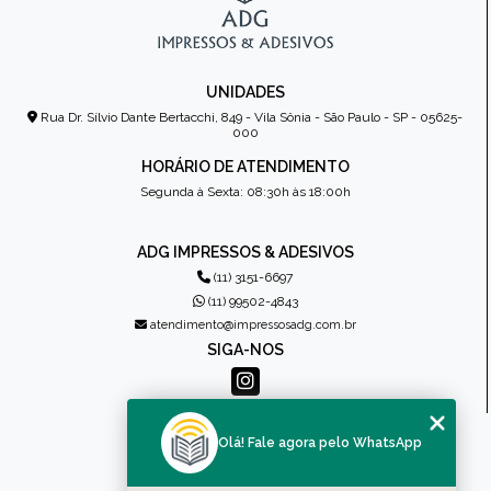
UNIDADES
Rua Dr. Sílvio Dante Bertacchi, 849 - Vila Sônia - São Paulo - SP - 05625-
000
HORÁRIO DE ATENDIMENTO
Segunda à Sexta: 08:30h às 18:00h
ADG IMPRESSOS & ADESIVOS
(11) 3151-6697
(11) 99502-4843
atendimento@impressosadg.com.br
SIGA-NOS
MENU
Olá! Fale agora pelo WhatsApp
HOME
QUEM SOMOS