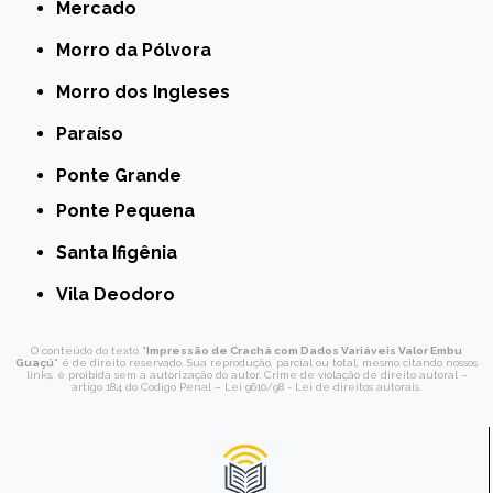
Mercado
Morro da Pólvora
Morro dos Ingleses
Paraíso
Ponte Grande
Ponte Pequena
Santa Ifigênia
Vila Deodoro
O conteúdo do texto "
Impressão de Crachá com Dados Variáveis Valor Embu
Guaçú
" é de direito reservado. Sua reprodução, parcial ou total, mesmo citando nossos
links, é proibida sem a autorização do autor. Crime de violação de direito autoral –
artigo 184 do Código Penal –
Lei 9610/98 - Lei de direitos autorais
.