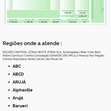
Regiões onde a atende :
REGIÃO CENTRAL
ZONA OESTE
ZONA SUL
Anhangabaú
Bela Vista
Bom
Retiro
Cambuci
Centro
Consolação
GRANDE SÃO PAULO
Paraíso
Pari
Região
Central
República
Santa Cecília
São Paulo
Sé
ABC
ABCD
ARUJÁ
Alphaville
Arujá
Barueri