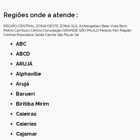
Regiões onde a atende :
REGIÃO CENTRAL
ZONA OESTE
ZONA SUL
Anhangabaú
Bela Vista
Bom
Retiro
Cambuci
Centro
Consolação
GRANDE SÃO PAULO
Paraíso
Pari
Região
Central
República
Santa Cecília
São Paulo
Sé
ABC
ABCD
ARUJÁ
Alphaville
Arujá
Barueri
Biritiba Mirim
Caieiras
Caierias
Cajamar