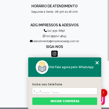
HORÁRIO DE ATENDIMENTO
Segunda à Sexta: 08:30h às 18:00h
ADG IMPRESSOS & ADESIVOS
(11) 3151-6697
(11) 99502-4843
atendimento@impressosadg.com.br
SIGA-NOS
MENU
Olá! Fale agora pelo WhatsApp
HOME
QUEM SOMOS
PRODUTOS
Insira seu telefone
CONTATO
CATEGORIAS
1
MAPA DO SITE
INICIAR CONVERSA