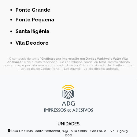
Ponte Grande
Ponte Pequena
Santa Ifigênia
Vila Deodoro
O conteúdo do texto "
Gráfica para Impressão em Dados Variáveis Valor Vila
Andrade
" é de direito reservado. Sua reprodução, parcial ou total, mesmo citando
nossos links, é proibida sem a autorização do autor. Crime de violação de direito autoral
– artigo 184 do Código Penal –
Lei 9610/98 - Lei de direitos autorais
.
UNIDADES
Rua Dr. Sílvio Dante Bertacchi, 849 - Vila Sônia - São Paulo - SP - 05625-
000