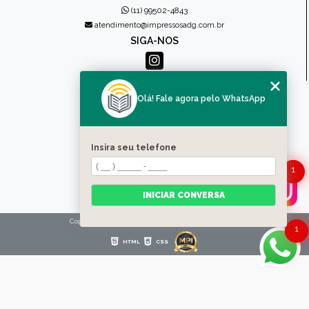
(11) 99502-4843
atendimento@impressosadg.com.br
SIGA-NOS
MENU
Olá! Fale agora pelo WhatsApp
HOME
QUEM SOMOS
PRODUTOS
Insira seu telefone
CONTATO
1
CATEGORIAS
MAPA DO SITE
INICIAR CONVERSA
Copyright © Impressos ADG. (Lei 9610 de 19/02/1998)
1
HTML
CSS