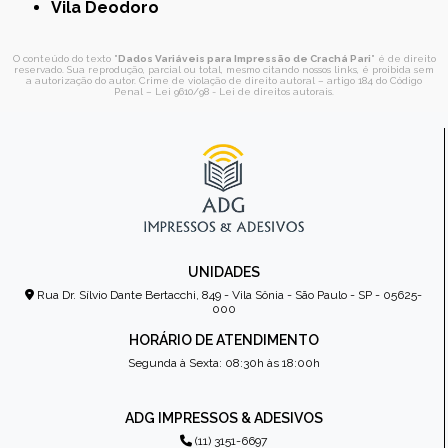
Vila Deodoro
O conteúdo do texto "
Dados Variáveis para Impressão de Crachá Pari
" é de direito
reservado. Sua reprodução, parcial ou total, mesmo citando nossos links, é proibida sem
a autorização do autor. Crime de violação de direito autoral – artigo 184 do Código
Penal –
Lei 9610/98 - Lei de direitos autorais
.
UNIDADES
Rua Dr. Sílvio Dante Bertacchi, 849 - Vila Sônia - São Paulo - SP - 05625-
000
HORÁRIO DE ATENDIMENTO
Segunda à Sexta: 08:30h às 18:00h
ADG IMPRESSOS & ADESIVOS
(11) 3151-6697