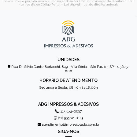
nossos links, é proibida sem a autorização do autor. Crime de violação de direito autoral
– artigo 184 do Código Penal –
Lei 9610/98 - Lei de direitos autorais
.
UNIDADES
Rua Dr. Sílvio Dante Bertacchi, 849 - Vila Sônia - São Paulo - SP - 05625-
000
HORÁRIO DE ATENDIMENTO
Segunda à Sexta: 08:30h às 18:00h
ADG IMPRESSOS & ADESIVOS
(11) 3151-6697
(11) 99502-4843
atendimento@impressosadg.com.br
SIGA-NOS