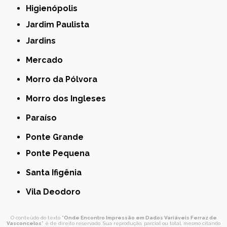
Higienópolis
Jardim Paulista
Jardins
Mercado
Morro da Pólvora
Morro dos Ingleses
Paraíso
Ponte Grande
Ponte Pequena
Santa Ifigênia
Vila Deodoro
O conteúdo do texto "
Onde Encontro Impressão em Dados Variáveis Ferraz de
Vasconcelos
" é de direito reservado. Sua reprodução, parcial ou total, mesmo citando