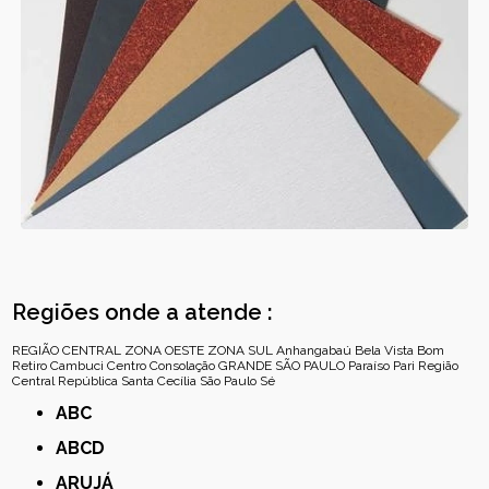
Regiões onde a atende :
REGIÃO CENTRAL
ZONA OESTE
ZONA SUL
Anhangabaú
Bela Vista
Bom
Retiro
Cambuci
Centro
Consolação
GRANDE SÃO PAULO
Paraíso
Pari
Região
Central
República
Santa Cecília
São Paulo
Sé
ABC
ABCD
ARUJÁ