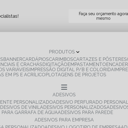
Faça seu orçamento agor
ialistas!
mesmo
PRODUTOS
OS
BANNER
CARDÁPIOS
CARIMBOS
CARTAZES E PÔSTERES
ENCIAIS E CRACHÁS
DIGITAÇÃO
EMPASTAMENTO
ENCADE
S VARIÁVEIS
IMPRESSÃO DIGITAL P/B E COLORIDA
IMPR
AS EM PS E ACRÍLICO
PLOTAGENS DE PROJETOS
ADESIVOS
RENTE PERSONALIZADO
ADESIVO PERFURADO PERSONA
ADESIVOS DE VINIL
ADESIVOS PERSONALIZADOS
ADESIV
S PARA GARRAFA DE ÁGUA
ADESIVOS PARA PAREDE
ADESIVOS PARA EMPRESA
ESA PERSONALIZADO
ADESIVO LOGOTIPO DE EMPRESA
A