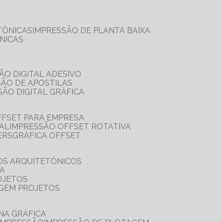
TÔNICAS
IMPRESSÃO DE PLANTA BAIXA
NICAS
ÃO DIGITAL ADESIVO
SÃO DE APOSTILAS
SÃO DIGITAL GRÁFICA
FFSET PARA EMPRESA
TAL
IMPRESSÃO OFFSET ROTATIVA
ERS
GRÁFICA OFFSET
OS ARQUITETÔNICOS
IA
OJETOS
AGEM PROJETOS
NA GRÁFICA