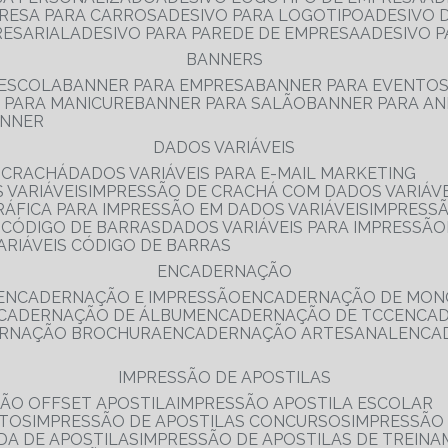
PRESA PARA CARROS
ADESIVO PARA LOGOTIPO
ADESIVO
RESARIAL
ADESIVO PARA PAREDE DE EMPRESA
ADESIVO 
BANNERS
 ESCOLA
BANNER PARA EMPRESA
BANNER PARA EVENTO
R PARA MANICURE
BANNER PARA SALÃO
BANNER PARA AN
ANNER
DADOS VARIÁVEIS
E CRACHÁ
DADOS VARIÁVEIS PARA E-MAIL MARKETING
 VARIÁVEIS
IMPRESSÃO DE CRACHÁ COM DADOS VARIÁVE
GRÁFICA PARA IMPRESSÃO EM DADOS VARIÁVEIS
IMPRESS
E CÓDIGO DE BARRAS
DADOS VARIÁVEIS PARA IMPRESSÃO
VARIÁVEIS CÓDIGO DE BARRAS
ENCADERNAÇÃO
ENCADERNAÇÃO E IMPRESSÃO
ENCADERNAÇÃO DE MON
NCADERNAÇÃO DE ÁLBUM
ENCADERNAÇÃO DE TCC
ENCA
ERNAÇÃO BROCHURA
ENCADERNAÇÃO ARTESANAL
ENC
IMPRESSÃO DE APOSTILAS
SÃO OFFSET APOSTILA
IMPRESSÃO APOSTILA ESCOLAR
NTOS
IMPRESSÃO DE APOSTILAS CONCURSOS
IMPRESSÃO
DA DE APOSTILAS
IMPRESSÃO DE APOSTILAS DE TREIN