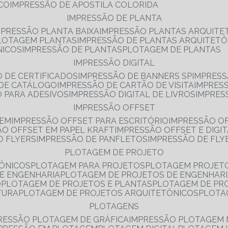
NCO
IMPRESSÃO DE APOSTILA COLORIDA
IMPRESSÃO DE PLANTA
MPRESSÃO PLANTA BAIXA
IMPRESSÃO PLANTAS ARQUITE
PLOTAGEM PLANTAS
IMPRESSÃO DE PLANTAS ARQUITETÔ
NICOS
IMPRESSÃO DE PLANTAS
PLOTAGEM DE PLANTAS
IMPRESSÃO DIGITAL
O DE CERTIFICADOS
IMPRESSÃO DE BANNERS SP
IMPRESS
 DE CATÁLOGO
IMPRESSÃO DE CARTÃO DE VISITA
IMPRES
O PARA ADESIVOS
IMPRESSÃO DIGITAL DE LIVROS
IMPRES
IMPRESSÃO OFFSET
GEM
IMPRESSÃO OFFSET PARA ESCRITÓRIO
IMPRESSÃO O
ÃO OFFSET EM PAPEL KRAFT
IMPRESSÃO OFFSET E DIGI
O FLYERS
IMPRESSÃO DE PANFLETOS
IMPRESSÃO DE FLY
PLOTAGEM DE PROJETO
TÔNICOS
PLOTAGEM PARA PROJETOS
PLOTAGEM PROJET
DE ENGENHARIA
PLOTAGEM DE PROJETOS DE ENGENHAR
O
PLOTAGEM DE PROJETOS E PLANTAS
PLOTAGEM DE PR
TURA
PLOTAGEM DE PROJETOS ARQUITETÔNICOS
PLOT
PLOTAGENS
RESSÃO PLOTAGEM DE GRÁFICA
IMPRESSÃO PLOTAGEM 