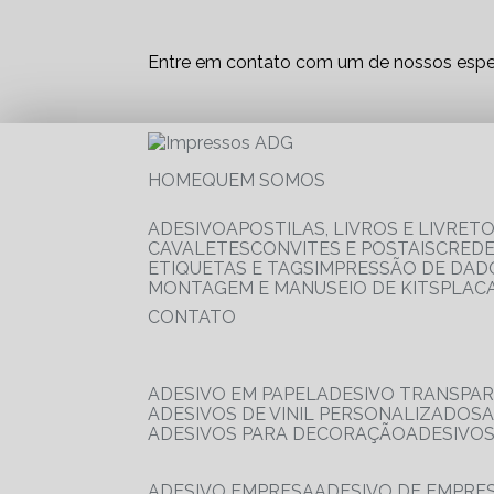
Entre em contato com um de nossos espec
HOME
QUEM SOMOS
ADESIVO
APOSTILAS, LIVROS E LIVRET
CAVALETES
CONVITES E POSTAIS
CRED
ETIQUETAS E TAGS
IMPRESSÃO DE DADO
MONTAGEM E MANUSEIO DE KITS
PLAC
CONTATO
ADESIVO EM PAPEL
ADESIVO TRANSPA
ADESIVOS DE VINIL PERSONALIZADOS
ADESIVOS PARA DECORAÇÃO
ADESIVO
ADESIVO EMPRESA
ADESIVO DE EMPR