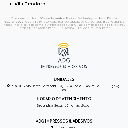
Vila Deodoro
O conteúdo do texto "
Onde Encontrar Dados Variáveis para Mala Direta
Guaianases
" é de direito reservado. Sua reprodução, parcial ou total, mesmo citando
nossos links, é proibida sem a autorização do autor. Crime de violação de direito autoral
– artigo 184 do Código Penal –
Lei 9610/98 - Lei de direitos autorais
.
UNIDADES
Rua Dr. Sílvio Dante Bertacchi, 849 - Vila Sônia - São Paulo - SP - 05625-
000
HORÁRIO DE ATENDIMENTO
Segunda à Sexta: 08:30h às 18:00h
ADG IMPRESSOS & ADESIVOS
(11) 3151-6697