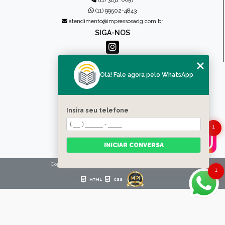
(11) 99502-4843
atendimento@impressosadg.com.br
SIGA-NOS
MENU
Olá! Fale agora pelo WhatsApp
HOME
QUEM SOMOS
PRODUTOS
Insira seu telefone
CONTATO
1
CATEGORIAS
MAPA DO SITE
INICIAR CONVERSA
Copyright © Impressos ADG. (Lei 9610 de 19/02/1998)
1
HTML
CSS