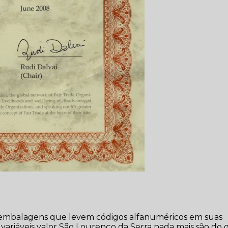
s embalagens que levem códigos alfanuméricos em suas
variáveis valor São Lourenço da Serra nada mais são do