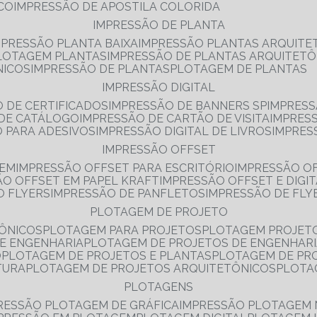
NCO
IMPRESSÃO DE APOSTILA COLORIDA
IMPRESSÃO DE PLANTA
MPRESSÃO PLANTA BAIXA
IMPRESSÃO PLANTAS ARQUITE
PLOTAGEM PLANTAS
IMPRESSÃO DE PLANTAS ARQUITETÔ
NICOS
IMPRESSÃO DE PLANTAS
PLOTAGEM DE PLANTAS
IMPRESSÃO DIGITAL
O DE CERTIFICADOS
IMPRESSÃO DE BANNERS SP
IMPRESS
 DE CATÁLOGO
IMPRESSÃO DE CARTÃO DE VISITA
IMPRES
O PARA ADESIVOS
IMPRESSÃO DIGITAL DE LIVROS
IMPRES
IMPRESSÃO OFFSET
GEM
IMPRESSÃO OFFSET PARA ESCRITÓRIO
IMPRESSÃO O
ÃO OFFSET EM PAPEL KRAFT
IMPRESSÃO OFFSET E DIGI
O FLYERS
IMPRESSÃO DE PANFLETOS
IMPRESSÃO DE FLY
PLOTAGEM DE PROJETO
TÔNICOS
PLOTAGEM PARA PROJETOS
PLOTAGEM PROJET
DE ENGENHARIA
PLOTAGEM DE PROJETOS DE ENGENHAR
O
PLOTAGEM DE PROJETOS E PLANTAS
PLOTAGEM DE PR
TURA
PLOTAGEM DE PROJETOS ARQUITETÔNICOS
PLOT
PLOTAGENS
RESSÃO PLOTAGEM DE GRÁFICA
IMPRESSÃO PLOTAGEM 