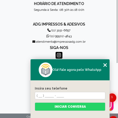
HORÁRIO DE ATENDIMENTO
Segunda à Sexta: 08:30h às 18:00h
ADG IMPRESSOS & ADESIVOS
(11) 3151-6697
(11) 99502-4843
atendimento@impressosadg.com.br
SIGA-NOS
MENU
Olá! Fale agora pelo WhatsApp
HOME
QUEM SOMOS
PRODUTOS
Insira seu telefone
CONTATO
CATEGORIAS
1
MAPA DO SITE
INICIAR CONVERSA
Copyright © Impressos ADG. (Lei 9610 de 19/02/1998)