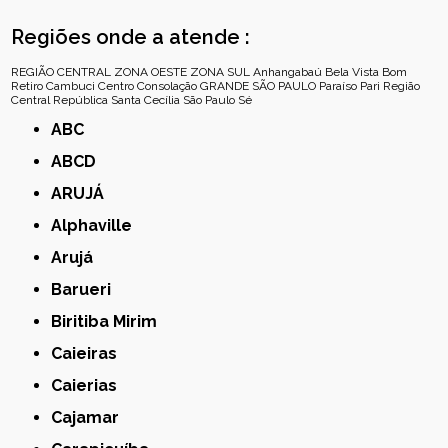
Regiões onde a atende :
REGIÃO CENTRAL
ZONA OESTE
ZONA SUL
Anhangabaú
Bela Vista
Bom
Retiro
Cambuci
Centro
Consolação
GRANDE SÃO PAULO
Paraíso
Pari
Região
Central
República
Santa Cecília
São Paulo
Sé
ABC
ABCD
ARUJÁ
Alphaville
Arujá
Barueri
Biritiba Mirim
Caieiras
Caierias
Cajamar