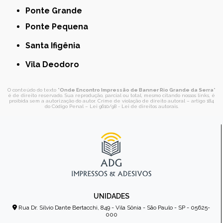
Ponte Grande
Ponte Pequena
Santa Ifigênia
Vila Deodoro
O conteúdo do texto "
Onde Encontro Impressão de Banner Rio Grande da Serra
"
é de direito reservado. Sua reprodução, parcial ou total, mesmo citando nossos links, é
proibida sem a autorização do autor. Crime de violação de direito autoral – artigo 184
do Código Penal –
Lei 9610/98 - Lei de direitos autorais
.
UNIDADES
Rua Dr. Sílvio Dante Bertacchi, 849 - Vila Sônia - São Paulo - SP - 05625-
000