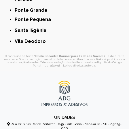
Ponte Grande
Ponte Pequena
Santa Ifigênia
Vila Deodoro
O conteúdo do texto "
Onde Encontro Banner para Fachada Sacomã
" é de direito
reservado. Sua reprodução, parcial ou total, mesmo citando nossos links, é proibida sem
a autorização do autor. Crime de violação de direito autoral – artigo 184 do Código
Penal –
Lei 9610/98 - Lei de direitos autorais
.
UNIDADES
Rua Dr. Sílvio Dante Bertacchi, 849 - Vila Sônia - São Paulo - SP - 05625-
000