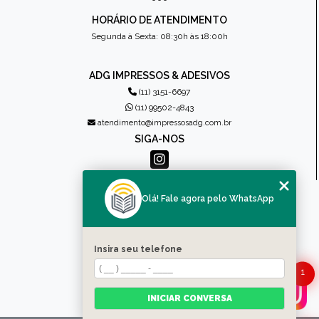
HORÁRIO DE ATENDIMENTO
Segunda à Sexta: 08:30h às 18:00h
ADG IMPRESSOS & ADESIVOS
(11) 3151-6697
(11) 99502-4843
atendimento@impressosadg.com.br
SIGA-NOS
MENU
Olá! Fale agora pelo WhatsApp
HOME
QUEM SOMOS
PRODUTOS
Insira seu telefone
CONTATO
1
CATEGORIAS
MAPA DO SITE
INICIAR CONVERSA