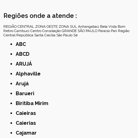
Regiões onde a atende :
REGIÃO CENTRAL
ZONA OESTE
ZONA SUL
Anhangabaú
Bela Vista
Bom
Retiro
Cambuci
Centro
Consolação
GRANDE SÃO PAULO
Paraíso
Pari
Região
Central
República
Santa Cecília
São Paulo
Sé
ABC
ABCD
ARUJÁ
Alphaville
Arujá
Barueri
Biritiba Mirim
Caieiras
Caierias
Cajamar