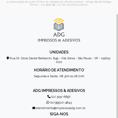
a autorização do autor. Crime de violação de direito autoral – artigo 184 do Código
Penal –
Lei 9610/98 - Lei de direitos autorais
.
UNIDADES
Rua Dr. Sílvio Dante Bertacchi, 849 - Vila Sônia - São Paulo - SP - 05625-
000
HORÁRIO DE ATENDIMENTO
Segunda à Sexta: 08:30h às 18:00h
ADG IMPRESSOS & ADESIVOS
(11) 3151-6697
(11) 99502-4843
atendimento@impressosadg.com.br
SIGA-NOS