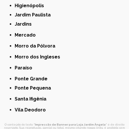
Higienópolis
Jardim Paulista
Jardins
Mercado
Morro da Pólvora
Morro dos Ingleses
Paraíso
Ponte Grande
Ponte Pequena
Santa Ifigênia
Vila Deodoro
O conteúdo do texto "
Impressão de Banner para Loja Jardim Ângela
" é de direito
reservado. Sua reprodução, parcial ou total, mesmo citando nossos links, é proibida sem