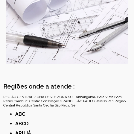
Regiões onde a atende :
REGIÃO CENTRAL
ZONA OESTE
ZONA SUL
Anhangabaú
Bela Vista
Bom
Retiro
Cambuci
Centro
Consolação
GRANDE SÃO PAULO
Paraíso
Pari
Região
Central
República
Santa Cecília
São Paulo
Sé
ABC
ABCD
ARUJÁ