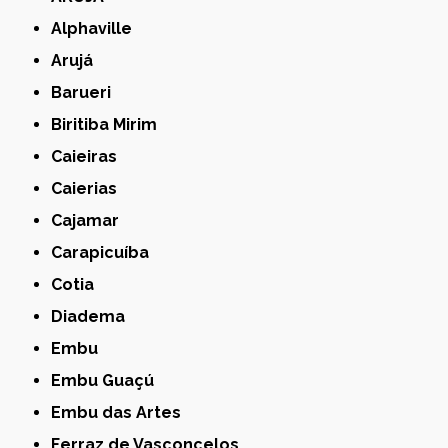
Alphaville
Arujá
Barueri
Biritiba Mirim
Caieiras
Caierias
Cajamar
Carapicuíba
Cotia
Diadema
Embu
Embu Guaçú
Embu das Artes
Ferraz de Vasconcelos