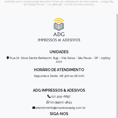
proibida sem a autorização do autor. Crime de violação de direito autoral – artigo 184
do Código Penal –
Lei 9610/98 - Lei de direitos autorais
.
UNIDADES
Rua Dr. Sílvio Dante Bertacchi, 849 - Vila Sônia - São Paulo - SP - 05625-
000
HORÁRIO DE ATENDIMENTO
Segunda à Sexta: 08:30h às 18:00h
ADG IMPRESSOS & ADESIVOS
(11) 3151-6697
(11) 99502-4843
atendimento@impressosadg.com.br
SIGA-NOS