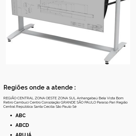
Regiões onde a atende :
REGIÃO CENTRAL
ZONA OESTE
ZONA SUL
Anhangabaú
Bela Vista
Bom
Retiro
Cambuci
Centro
Consolação
GRANDE SÃO PAULO
Paraíso
Pari
Região
Central
República
Santa Cecília
São Paulo
Sé
ABC
ABCD
ARUJÁ