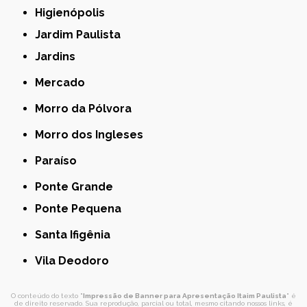
Higienópolis
Jardim Paulista
Jardins
Mercado
Morro da Pólvora
Morro dos Ingleses
Paraíso
Ponte Grande
Ponte Pequena
Santa Ifigênia
Vila Deodoro
O conteúdo do texto "
Impressão de Banner para Apresentação Itaim Paulista
" é
de direito reservado. Sua reprodução, parcial ou total, mesmo citando nossos links, é