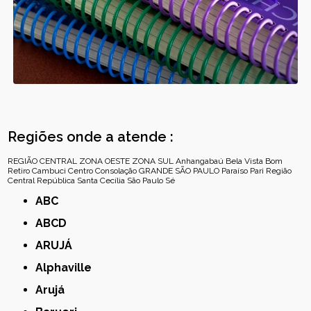
Regiões onde a atende :
REGIÃO CENTRAL
ZONA OESTE
ZONA SUL
Anhangabaú
Bela Vista
Bom
Retiro
Cambuci
Centro
Consolação
GRANDE SÃO PAULO
Paraíso
Pari
Região
Central
República
Santa Cecília
São Paulo
Sé
ABC
ABCD
ARUJÁ
Alphaville
Arujá