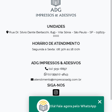
UNIDADES
Rua Dr. Sílvio Dante Bertacchi, 849 - Vila Sônia - São Paulo - SP - 05625-
000
HORÁRIO DE ATENDIMENTO
Segunda à Sexta: 08:30h às 18:00h
ADG IMPRESSOS & ADESIVOS
(11) 3151-6697
(11) 99502-4843
atendimento@impressosadg.com.br
SIGA-NOS
MENU
Olá! Fale agora pelo WhatsApp
HOME