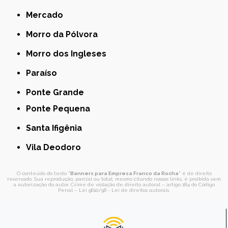
Mercado
Morro da Pólvora
Morro dos Ingleses
Paraíso
Ponte Grande
Ponte Pequena
Santa Ifigênia
Vila Deodoro
O conteúdo do texto "
Banners para Empresa Franco da Rocha
" é de direito
reservado. Sua reprodução, parcial ou total, mesmo citando nossos links, é proibida sem
a autorização do autor. Crime de violação de direito autoral – artigo 184 do Código
Penal –
Lei 9610/98 - Lei de direitos autorais
.