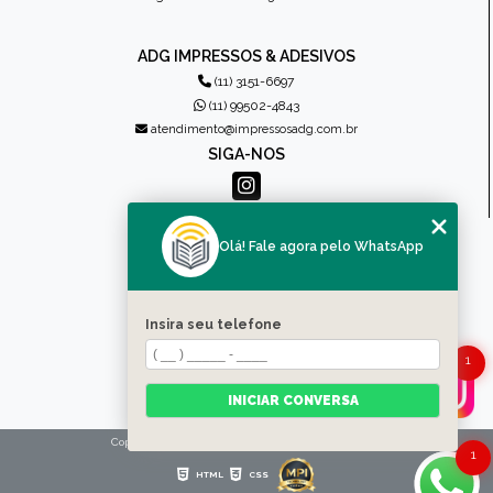
ADG IMPRESSOS & ADESIVOS
(11) 3151-6697
(11) 99502-4843
atendimento@impressosadg.com.br
SIGA-NOS
MENU
Olá! Fale agora pelo WhatsApp
HOME
QUEM SOMOS
PRODUTOS
Insira seu telefone
CONTATO
1
CATEGORIAS
MAPA DO SITE
INICIAR CONVERSA
Copyright © Impressos ADG. (Lei 9610 de 19/02/1998)
1
HTML
CSS