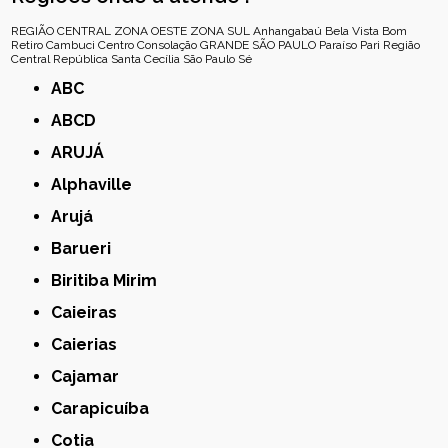
REGIÃO CENTRAL
ZONA OESTE
ZONA SUL
Anhangabaú
Bela Vista
Bom
Retiro
Cambuci
Centro
Consolação
GRANDE SÃO PAULO
Paraíso
Pari
Região
Central
República
Santa Cecília
São Paulo
Sé
ABC
ABCD
ARUJÁ
Alphaville
Arujá
Barueri
Biritiba Mirim
Caieiras
Caierias
Cajamar
Carapicuíba
Cotia