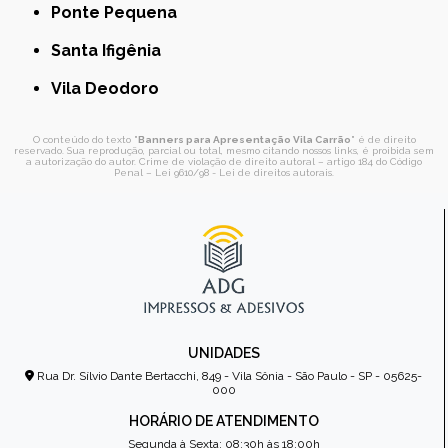
Ponte Pequena
Santa Ifigênia
Vila Deodoro
O conteúdo do texto "
Banners para Apresentação Vila Carrão
" é de direito
reservado. Sua reprodução, parcial ou total, mesmo citando nossos links, é proibida sem
a autorização do autor. Crime de violação de direito autoral – artigo 184 do Código
Penal –
Lei 9610/98 - Lei de direitos autorais
.
UNIDADES
Rua Dr. Sílvio Dante Bertacchi, 849 - Vila Sônia - São Paulo - SP - 05625-
000
HORÁRIO DE ATENDIMENTO
Segunda à Sexta: 08:30h às 18:00h