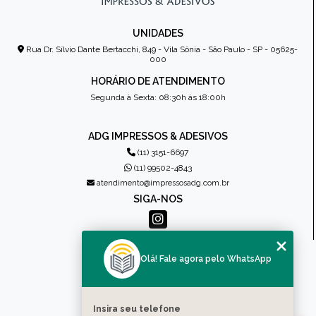
UNIDADES
Rua Dr. Sílvio Dante Bertacchi, 849 - Vila Sônia - São Paulo - SP - 05625-
000
HORÁRIO DE ATENDIMENTO
Segunda à Sexta: 08:30h às 18:00h
ADG IMPRESSOS & ADESIVOS
(11) 3151-6697
(11) 99502-4843
atendimento@impressosadg.com.br
SIGA-NOS
MENU
Olá! Fale agora pelo WhatsApp
HOME
QUEM SOMOS
PRODUTOS
Insira seu telefone