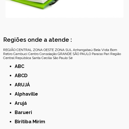
Regiões onde a atende :
REGIÃO CENTRAL
ZONA OESTE
ZONA SUL
Anhangabaú
Bela Vista
Bom
Retiro
Cambuci
Centro
Consolação
GRANDE SÃO PAULO
Paraíso
Pari
Região
Central
República
Santa Cecília
São Paulo
Sé
ABC
ABCD
ARUJÁ
Alphaville
Arujá
Barueri
Biritiba Mirim