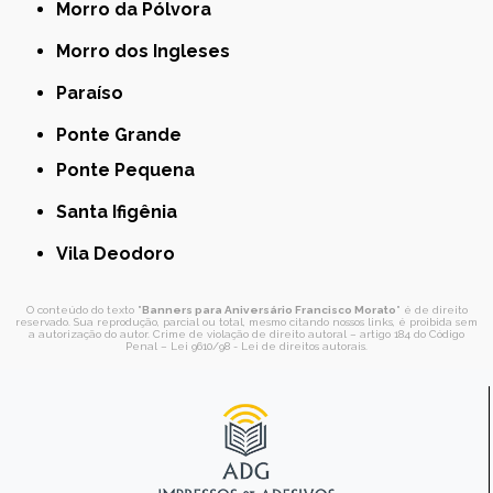
Morro da Pólvora
Morro dos Ingleses
Paraíso
Ponte Grande
Ponte Pequena
Santa Ifigênia
Vila Deodoro
O conteúdo do texto "
Banners para Aniversário Francisco Morato
" é de direito
reservado. Sua reprodução, parcial ou total, mesmo citando nossos links, é proibida sem
a autorização do autor. Crime de violação de direito autoral – artigo 184 do Código
Penal –
Lei 9610/98 - Lei de direitos autorais
.