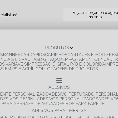
Faça seu orçamento agor
ialistas!
mesmo
PRODUTOS
OS
BANNER
CARDÁPIOS
CARIMBOS
CARTAZES E PÔSTERES
ENCIAIS E CRACHÁS
DIGITAÇÃO
EMPASTAMENTO
ENCADE
S VARIÁVEIS
IMPRESSÃO DIGITAL P/B E COLORIDA
IMPR
AS EM PS E ACRÍLICO
PLOTAGENS DE PROJETOS
ADESIVOS
RENTE PERSONALIZADO
ADESIVO PERFURADO PERSONA
ADESIVOS DE VINIL
ADESIVOS PERSONALIZADOS
ADESIV
S PARA GARRAFA DE ÁGUA
ADESIVOS PARA PAREDE
ADESIVOS PARA EMPRESA
ESA PERSONALIZADO
ADESIVO LOGOTIPO DE EMPRESA
A