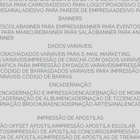
PRESA PARA CARROS
ADESIVO PARA LOGOTIPO
ADESIVO
RESARIAL
ADESIVO PARA PAREDE DE EMPRESA
ADESIVO 
BANNERS
 ESCOLA
BANNER PARA EMPRESA
BANNER PARA EVENTO
R PARA MANICURE
BANNER PARA SALÃO
BANNER PARA AN
ANNER
DADOS VARIÁVEIS
E CRACHÁ
DADOS VARIÁVEIS PARA E-MAIL MARKETING
 VARIÁVEIS
IMPRESSÃO DE CRACHÁ COM DADOS VARIÁVE
GRÁFICA PARA IMPRESSÃO EM DADOS VARIÁVEIS
IMPRESS
E CÓDIGO DE BARRAS
DADOS VARIÁVEIS PARA IMPRESSÃO
VARIÁVEIS CÓDIGO DE BARRAS
ENCADERNAÇÃO
ENCADERNAÇÃO E IMPRESSÃO
ENCADERNAÇÃO DE MON
NCADERNAÇÃO DE ÁLBUM
ENCADERNAÇÃO DE TCC
ENCA
ERNAÇÃO BROCHURA
ENCADERNAÇÃO ARTESANAL
ENC
IMPRESSÃO DE APOSTILAS
SÃO OFFSET APOSTILA
IMPRESSÃO APOSTILA ESCOLAR
NTOS
IMPRESSÃO DE APOSTILAS CONCURSOS
IMPRESSÃO
DA DE APOSTILAS
IMPRESSÃO DE APOSTILAS DE TREIN