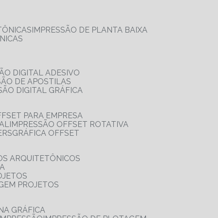
TÔNICAS
IMPRESSÃO DE PLANTA BAIXA
NICAS
ÃO DIGITAL ADESIVO
SÃO DE APOSTILAS
SÃO DIGITAL GRÁFICA
FFSET PARA EMPRESA
TAL
IMPRESSÃO OFFSET ROTATIVA
ERS
GRÁFICA OFFSET
OS ARQUITETÔNICOS
IA
OJETOS
AGEM PROJETOS
NA GRÁFICA