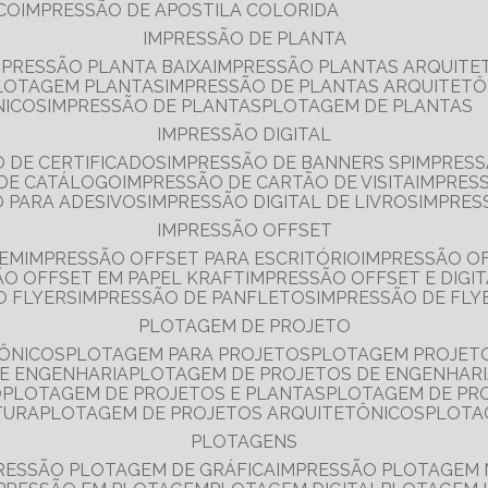
NCO
IMPRESSÃO DE APOSTILA COLORIDA
IMPRESSÃO DE PLANTA
MPRESSÃO PLANTA BAIXA
IMPRESSÃO PLANTAS ARQUITE
PLOTAGEM PLANTAS
IMPRESSÃO DE PLANTAS ARQUITETÔ
NICOS
IMPRESSÃO DE PLANTAS
PLOTAGEM DE PLANTAS
IMPRESSÃO DIGITAL
O DE CERTIFICADOS
IMPRESSÃO DE BANNERS SP
IMPRESS
 DE CATÁLOGO
IMPRESSÃO DE CARTÃO DE VISITA
IMPRES
O PARA ADESIVOS
IMPRESSÃO DIGITAL DE LIVROS
IMPRES
IMPRESSÃO OFFSET
GEM
IMPRESSÃO OFFSET PARA ESCRITÓRIO
IMPRESSÃO O
ÃO OFFSET EM PAPEL KRAFT
IMPRESSÃO OFFSET E DIGI
O FLYERS
IMPRESSÃO DE PANFLETOS
IMPRESSÃO DE FLY
PLOTAGEM DE PROJETO
TÔNICOS
PLOTAGEM PARA PROJETOS
PLOTAGEM PROJET
DE ENGENHARIA
PLOTAGEM DE PROJETOS DE ENGENHAR
O
PLOTAGEM DE PROJETOS E PLANTAS
PLOTAGEM DE PR
TURA
PLOTAGEM DE PROJETOS ARQUITETÔNICOS
PLOT
PLOTAGENS
RESSÃO PLOTAGEM DE GRÁFICA
IMPRESSÃO PLOTAGEM 