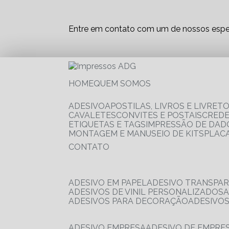
Entre em contato com um de nossos espec
HOME
QUEM SOMOS
ADESIVO
APOSTILAS, LIVROS E LIVRET
CAVALETES
CONVITES E POSTAIS
CRED
ETIQUETAS E TAGS
IMPRESSÃO DE DADO
MONTAGEM E MANUSEIO DE KITS
PLAC
CONTATO
ADESIVO EM PAPEL
ADESIVO TRANSPA
ADESIVOS DE VINIL PERSONALIZADOS
ADESIVOS PARA DECORAÇÃO
ADESIVO
ADESIVO EMPRESA
ADESIVO DE EMPR