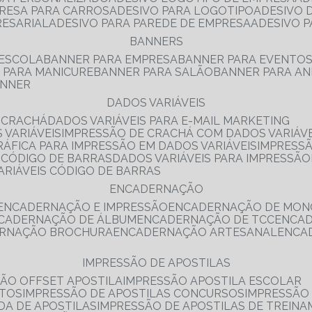
PRESA PARA CARROS
ADESIVO PARA LOGOTIPO
ADESIVO
RESARIAL
ADESIVO PARA PAREDE DE EMPRESA
ADESIVO 
BANNERS
 ESCOLA
BANNER PARA EMPRESA
BANNER PARA EVENTO
R PARA MANICURE
BANNER PARA SALÃO
BANNER PARA AN
ANNER
DADOS VARIÁVEIS
E CRACHÁ
DADOS VARIÁVEIS PARA E-MAIL MARKETING
 VARIÁVEIS
IMPRESSÃO DE CRACHÁ COM DADOS VARIÁVE
GRÁFICA PARA IMPRESSÃO EM DADOS VARIÁVEIS
IMPRESS
E CÓDIGO DE BARRAS
DADOS VARIÁVEIS PARA IMPRESSÃO
VARIÁVEIS CÓDIGO DE BARRAS
ENCADERNAÇÃO
ENCADERNAÇÃO E IMPRESSÃO
ENCADERNAÇÃO DE MON
NCADERNAÇÃO DE ÁLBUM
ENCADERNAÇÃO DE TCC
ENCA
ERNAÇÃO BROCHURA
ENCADERNAÇÃO ARTESANAL
ENC
IMPRESSÃO DE APOSTILAS
SÃO OFFSET APOSTILA
IMPRESSÃO APOSTILA ESCOLAR
NTOS
IMPRESSÃO DE APOSTILAS CONCURSOS
IMPRESSÃO
DA DE APOSTILAS
IMPRESSÃO DE APOSTILAS DE TREIN