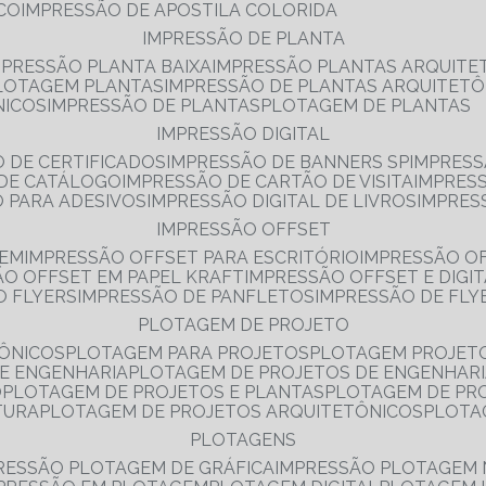
NCO
IMPRESSÃO DE APOSTILA COLORIDA
IMPRESSÃO DE PLANTA
MPRESSÃO PLANTA BAIXA
IMPRESSÃO PLANTAS ARQUITE
PLOTAGEM PLANTAS
IMPRESSÃO DE PLANTAS ARQUITETÔ
NICOS
IMPRESSÃO DE PLANTAS
PLOTAGEM DE PLANTAS
IMPRESSÃO DIGITAL
O DE CERTIFICADOS
IMPRESSÃO DE BANNERS SP
IMPRESS
 DE CATÁLOGO
IMPRESSÃO DE CARTÃO DE VISITA
IMPRES
O PARA ADESIVOS
IMPRESSÃO DIGITAL DE LIVROS
IMPRES
IMPRESSÃO OFFSET
GEM
IMPRESSÃO OFFSET PARA ESCRITÓRIO
IMPRESSÃO O
ÃO OFFSET EM PAPEL KRAFT
IMPRESSÃO OFFSET E DIGI
O FLYERS
IMPRESSÃO DE PANFLETOS
IMPRESSÃO DE FLY
PLOTAGEM DE PROJETO
TÔNICOS
PLOTAGEM PARA PROJETOS
PLOTAGEM PROJET
DE ENGENHARIA
PLOTAGEM DE PROJETOS DE ENGENHAR
O
PLOTAGEM DE PROJETOS E PLANTAS
PLOTAGEM DE PR
TURA
PLOTAGEM DE PROJETOS ARQUITETÔNICOS
PLOT
PLOTAGENS
RESSÃO PLOTAGEM DE GRÁFICA
IMPRESSÃO PLOTAGEM 