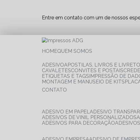
Entre em contato com um de nossos espec
HOME
QUEM SOMOS
ADESIVO
APOSTILAS, LIVROS E LIVRET
CAVALETES
CONVITES E POSTAIS
CRED
ETIQUETAS E TAGS
IMPRESSÃO DE DADO
MONTAGEM E MANUSEIO DE KITS
PLAC
CONTATO
ADESIVO EM PAPEL
ADESIVO TRANSPA
ADESIVOS DE VINIL PERSONALIZADOS
ADESIVOS PARA DECORAÇÃO
ADESIVO
ADESIVO EMPRESA
ADESIVO DE EMPR