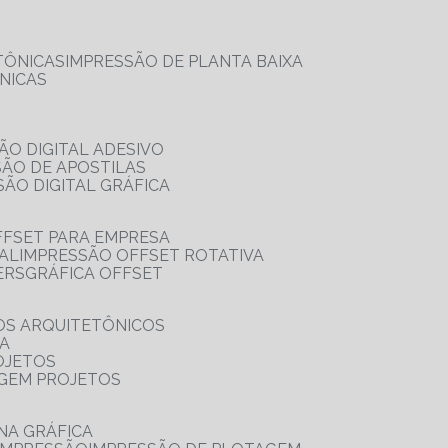
TÔNICAS
IMPRESSÃO DE PLANTA BAIXA
NICAS
ÃO DIGITAL ADESIVO
SÃO DE APOSTILAS
SÃO DIGITAL GRÁFICA
FFSET PARA EMPRESA
TAL
IMPRESSÃO OFFSET ROTATIVA
ERS
GRÁFICA OFFSET
OS ARQUITETÔNICOS
IA
OJETOS
AGEM PROJETOS
NA GRÁFICA