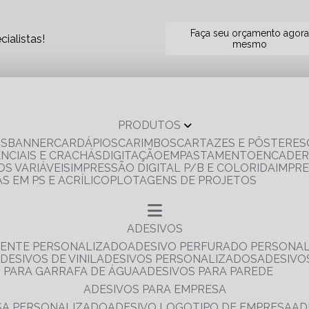
Faça seu orçamento agor
ialistas!
mesmo
PRODUTOS
OS
BANNER
CARDÁPIOS
CARIMBOS
CARTAZES E PÔSTERES
ENCIAIS E CRACHÁS
DIGITAÇÃO
EMPASTAMENTO
ENCADE
S VARIÁVEIS
IMPRESSÃO DIGITAL P/B E COLORIDA
IMPR
AS EM PS E ACRÍLICO
PLOTAGENS DE PROJETOS
ADESIVOS
RENTE PERSONALIZADO
ADESIVO PERFURADO PERSONA
ADESIVOS DE VINIL
ADESIVOS PERSONALIZADOS
ADESIV
S PARA GARRAFA DE ÁGUA
ADESIVOS PARA PAREDE
ADESIVOS PARA EMPRESA
ESA PERSONALIZADO
ADESIVO LOGOTIPO DE EMPRESA
A