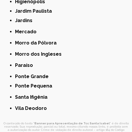
Higienópolis
Jardim Paulista
Jardins
Mercado
Morro da Pólvora
Morro dos Ingleses
Paraíso
Ponte Grande
Ponte Pequena
Santa Ifigênia
Vila Deodoro
O conteúdo do texto "
Banner para Apresentação de Tcc Santa Isabel
" é de direito
reservado. Sua reprodução, parcial ou total, mesmo citando nossos links, é proibida sem
a autorização do autor. Crime de violação de direito autoral – artigo 184 do Código