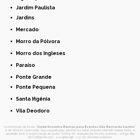
Jardim Paulista
Jardins
Mercado
Morro da Pólvora
Morro dos Ingleses
Paraíso
Ponte Grande
Ponte Pequena
Santa Ifigênia
Vila Deodoro
O conteúdo do texto "
Onde Encontro Banner para Eventos São Bernardo Centro
"
é de direito reservado. Sua reprodução, parcial ou total, mesmo citando nossos links, é
proibida sem a autorização do autor. Crime de violação de direito autoral – artigo 184
do Código Penal –
Lei 9610/98 - Lei de direitos autorais
.