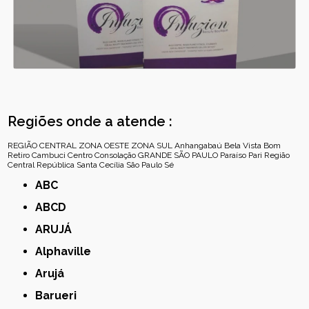
Regiões onde a atende :
REGIÃO CENTRAL
ZONA OESTE
ZONA SUL
Anhangabaú
Bela Vista
Bom
Retiro
Cambuci
Centro
Consolação
GRANDE SÃO PAULO
Paraíso
Pari
Região
Central
República
Santa Cecília
São Paulo
Sé
ABC
ABCD
ARUJÁ
Alphaville
Arujá
Barueri