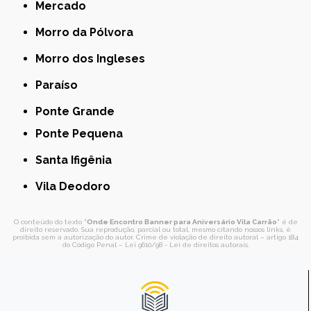
Mercado
Morro da Pólvora
Morro dos Ingleses
Paraíso
Ponte Grande
Ponte Pequena
Santa Ifigênia
Vila Deodoro
O conteúdo do texto "
Onde Encontro Banner para Aniversário Vila Carrão
" é de
direito reservado. Sua reprodução, parcial ou total, mesmo citando nossos links, é
proibida sem a autorização do autor. Crime de violação de direito autoral – artigo 184
do Código Penal –
Lei 9610/98 - Lei de direitos autorais
.