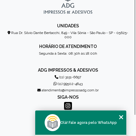
UNIDADES
Rua Dr. Sílvio Dante Bertacchi, 849 - Vila Sônia - São Paulo - SP - 05625-
000
HORÁRIO DE ATENDIMENTO
Segunda à Sexta: 08:30h às 18:00h
ADG IMPRESSOS & ADESIVOS
(11) 3151-6697
(11) 99502-4843
atendimento@impressosadg.com.br
SIGA-NOS
MENU
Olá! Fale agora pelo WhatsApp
HOME
QUEM SOMOS