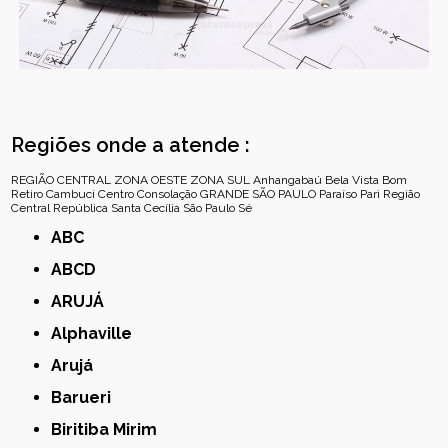
Regiões onde a atende :
REGIÃO CENTRAL
ZONA OESTE
ZONA SUL
Anhangabaú
Bela Vista
Bom
Retiro
Cambuci
Centro
Consolação
GRANDE SÃO PAULO
Paraíso
Pari
Região
Central
República
Santa Cecília
São Paulo
Sé
ABC
ABCD
ARUJÁ
Alphaville
Arujá
Barueri
Biritiba Mirim