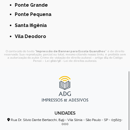
Ponte Grande
Ponte Pequena
Santa Ifigênia
Vila Deodoro
O conteúdo do texto "
Impressão de Banner para Escola Guarulhos
" é de direito
reservado. Sua reprodução, parcial ou total, mesmo citando nossos links, é proibida sem
a autorização do autor. Crime de violação de direito autoral – artigo 184 do Código
Penal –
Lei 9610/98 - Lei de direitos autorais
.
UNIDADES
Rua Dr. Sílvio Dante Bertacchi, 849 - Vila Sônia - São Paulo - SP - 05625-
000