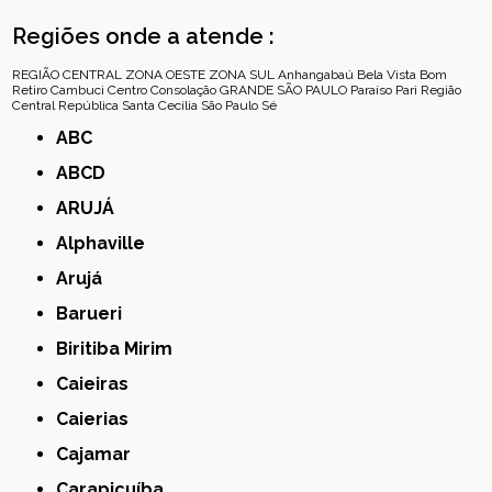
Regiões onde a atende :
REGIÃO CENTRAL
ZONA OESTE
ZONA SUL
Anhangabaú
Bela Vista
Bom
Retiro
Cambuci
Centro
Consolação
GRANDE SÃO PAULO
Paraíso
Pari
Região
Central
República
Santa Cecília
São Paulo
Sé
ABC
ABCD
ARUJÁ
Alphaville
Arujá
Barueri
Biritiba Mirim
Caieiras
Caierias
Cajamar
Carapicuíba