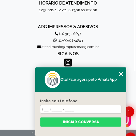
HORÁRIO DE ATENDIMENTO
Segunda à Sexta: 08:30h às 18:00h
ADG IMPRESSOS & ADESIVOS
(11) 3151-6697
(11) 99502-4843
atendimento@impressosadg.com.br
SIGA-NOS
MENU
Olá! Fale agora pelo WhatsApp
HOME
QUEM SOMOS
PRODUTOS
Insira seu telefone
CONTATO
1
CATEGORIAS
MAPA DO SITE
INICIAR CONVERSA
Copyright © Impressos ADG. (Lei 9610 de 19/02/1998)