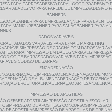
PRESA PARA CARROS
ADESIVO PARA LOGOTIPO
ADESIVO
RESARIAL
ADESIVO PARA PAREDE DE EMPRESA
ADESIVO 
BANNERS
 ESCOLA
BANNER PARA EMPRESA
BANNER PARA EVENTO
R PARA MANICURE
BANNER PARA SALÃO
BANNER PARA AN
ANNER
DADOS VARIÁVEIS
E CRACHÁ
DADOS VARIÁVEIS PARA E-MAIL MARKETING
 VARIÁVEIS
IMPRESSÃO DE CRACHÁ COM DADOS VARIÁVE
GRÁFICA PARA IMPRESSÃO EM DADOS VARIÁVEIS
IMPRESS
E CÓDIGO DE BARRAS
DADOS VARIÁVEIS PARA IMPRESSÃO
VARIÁVEIS CÓDIGO DE BARRAS
ENCADERNAÇÃO
ENCADERNAÇÃO E IMPRESSÃO
ENCADERNAÇÃO DE MON
NCADERNAÇÃO DE ÁLBUM
ENCADERNAÇÃO DE TCC
ENCA
ERNAÇÃO BROCHURA
ENCADERNAÇÃO ARTESANAL
ENC
IMPRESSÃO DE APOSTILAS
SÃO OFFSET APOSTILA
IMPRESSÃO APOSTILA ESCOLAR
NTOS
IMPRESSÃO DE APOSTILAS CONCURSOS
IMPRESSÃO
DA DE APOSTILAS
IMPRESSÃO DE APOSTILAS DE TREIN