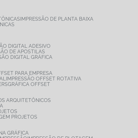
TÔNICAS
IMPRESSÃO DE PLANTA BAIXA
NICAS
ÃO DIGITAL ADESIVO
SÃO DE APOSTILAS
SÃO DIGITAL GRÁFICA
FFSET PARA EMPRESA
TAL
IMPRESSÃO OFFSET ROTATIVA
ERS
GRÁFICA OFFSET
OS ARQUITETÔNICOS
IA
OJETOS
AGEM PROJETOS
NA GRÁFICA