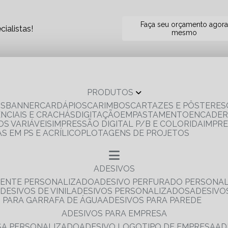
Faça seu orçamento agor
ialistas!
mesmo
PRODUTOS
OS
BANNER
CARDÁPIOS
CARIMBOS
CARTAZES E PÔSTERES
ENCIAIS E CRACHÁS
DIGITAÇÃO
EMPASTAMENTO
ENCADE
S VARIÁVEIS
IMPRESSÃO DIGITAL P/B E COLORIDA
IMPR
AS EM PS E ACRÍLICO
PLOTAGENS DE PROJETOS
ADESIVOS
RENTE PERSONALIZADO
ADESIVO PERFURADO PERSONA
ADESIVOS DE VINIL
ADESIVOS PERSONALIZADOS
ADESIV
S PARA GARRAFA DE ÁGUA
ADESIVOS PARA PAREDE
ADESIVOS PARA EMPRESA
ESA PERSONALIZADO
ADESIVO LOGOTIPO DE EMPRESA
A