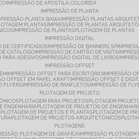
NCO
IMPRESSÃO DE APOSTILA COLORIDA
IMPRESSÃO DE PLANTA
MPRESSÃO PLANTA BAIXA
IMPRESSÃO PLANTAS ARQUITE
PLOTAGEM PLANTAS
IMPRESSÃO DE PLANTAS ARQUITETÔ
NICOS
IMPRESSÃO DE PLANTAS
PLOTAGEM DE PLANTAS
IMPRESSÃO DIGITAL
O DE CERTIFICADOS
IMPRESSÃO DE BANNERS SP
IMPRESS
 DE CATÁLOGO
IMPRESSÃO DE CARTÃO DE VISITA
IMPRES
O PARA ADESIVOS
IMPRESSÃO DIGITAL DE LIVROS
IMPRES
IMPRESSÃO OFFSET
GEM
IMPRESSÃO OFFSET PARA ESCRITÓRIO
IMPRESSÃO O
ÃO OFFSET EM PAPEL KRAFT
IMPRESSÃO OFFSET E DIGI
O FLYERS
IMPRESSÃO DE PANFLETOS
IMPRESSÃO DE FLY
PLOTAGEM DE PROJETO
TÔNICOS
PLOTAGEM PARA PROJETOS
PLOTAGEM PROJET
DE ENGENHARIA
PLOTAGEM DE PROJETOS DE ENGENHAR
O
PLOTAGEM DE PROJETOS E PLANTAS
PLOTAGEM DE PR
TURA
PLOTAGEM DE PROJETOS ARQUITETÔNICOS
PLOT
PLOTAGENS
RESSÃO PLOTAGEM DE GRÁFICA
IMPRESSÃO PLOTAGEM 