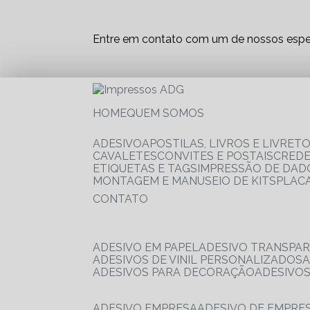
Entre em contato com um de nossos espec
HOME
QUEM SOMOS
ADESIVO
APOSTILAS, LIVROS E LIVRET
CAVALETES
CONVITES E POSTAIS
CRED
ETIQUETAS E TAGS
IMPRESSÃO DE DADO
MONTAGEM E MANUSEIO DE KITS
PLAC
CONTATO
ADESIVO EM PAPEL
ADESIVO TRANSPA
ADESIVOS DE VINIL PERSONALIZADOS
ADESIVOS PARA DECORAÇÃO
ADESIVO
ADESIVO EMPRESA
ADESIVO DE EMPR