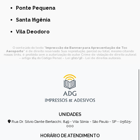
Ponte Pequena
Santa Ifigênia
Vila Deodoro
O conteúdo do texto "
Impressão de Banner para Apresentação de Tcc
Aeroporto
" é de direito reservado. Sua reprodução, parcial ou total, mesmo citando
nossos links, é proibida sem a autorização do autor. Crime de violação de direito autoral
– artigo 184 do Código Penal –
Lei 9610/98 - Lei de direitos autorais
.
UNIDADES
Rua Dr. Sílvio Dante Bertacchi, 849 - Vila Sônia - São Paulo - SP - 05625-
000
HORÁRIO DE ATENDIMENTO