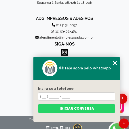
Segunda à Sexta: 08:30h às 18:00h
ADG IMPRESSOS & ADESIVOS
(11) 3151-6697
(11) 99502-4843
atendimento@impressosadg.com.br
SIGA-NOS
MENU
Olá! Fale agora pelo WhatsApp
HOME
QUEM SOMOS
PRODUTOS
Insira seu telefone
CONTATO
CATEGORIAS
1
MAPA DO SITE
INICIAR CONVERSA
Copyright © Impressos ADG. (Lei 9610 de 19/02/1998)
1
HTML
CSS