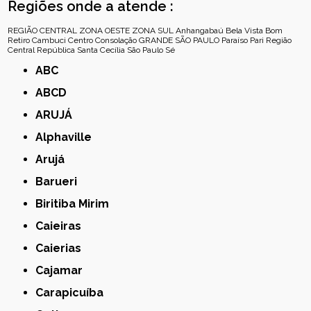
Regiões onde a atende :
REGIÃO CENTRAL
ZONA OESTE
ZONA SUL
Anhangabaú
Bela Vista
Bom
Retiro
Cambuci
Centro
Consolação
GRANDE SÃO PAULO
Paraíso
Pari
Região
Central
República
Santa Cecília
São Paulo
Sé
ABC
ABCD
ARUJÁ
Alphaville
Arujá
Barueri
Biritiba Mirim
Caieiras
Caierias
Cajamar
Carapicuíba