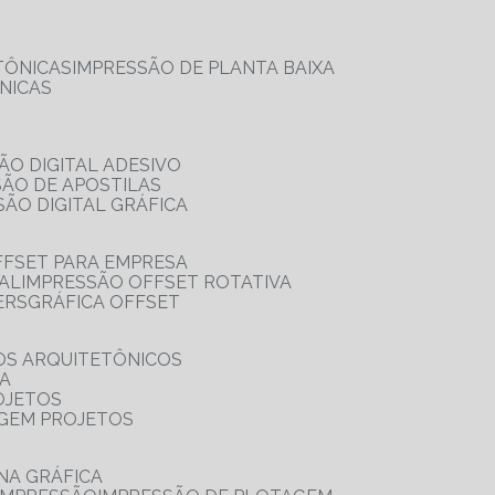
TÔNICAS
IMPRESSÃO DE PLANTA BAIXA
NICAS
ÃO DIGITAL ADESIVO
SÃO DE APOSTILAS
SÃO DIGITAL GRÁFICA
FFSET PARA EMPRESA
TAL
IMPRESSÃO OFFSET ROTATIVA
ERS
GRÁFICA OFFSET
OS ARQUITETÔNICOS
IA
OJETOS
AGEM PROJETOS
NA GRÁFICA