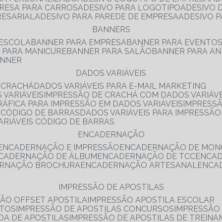
PRESA PARA CARROS
ADESIVO PARA LOGOTIPO
ADESIVO
RESARIAL
ADESIVO PARA PAREDE DE EMPRESA
ADESIVO 
BANNERS
 ESCOLA
BANNER PARA EMPRESA
BANNER PARA EVENTO
R PARA MANICURE
BANNER PARA SALÃO
BANNER PARA AN
ANNER
DADOS VARIÁVEIS
E CRACHÁ
DADOS VARIÁVEIS PARA E-MAIL MARKETING
 VARIÁVEIS
IMPRESSÃO DE CRACHÁ COM DADOS VARIÁVE
GRÁFICA PARA IMPRESSÃO EM DADOS VARIÁVEIS
IMPRESS
E CÓDIGO DE BARRAS
DADOS VARIÁVEIS PARA IMPRESSÃO
VARIÁVEIS CÓDIGO DE BARRAS
ENCADERNAÇÃO
ENCADERNAÇÃO E IMPRESSÃO
ENCADERNAÇÃO DE MON
NCADERNAÇÃO DE ÁLBUM
ENCADERNAÇÃO DE TCC
ENCA
ERNAÇÃO BROCHURA
ENCADERNAÇÃO ARTESANAL
ENC
IMPRESSÃO DE APOSTILAS
SÃO OFFSET APOSTILA
IMPRESSÃO APOSTILA ESCOLAR
NTOS
IMPRESSÃO DE APOSTILAS CONCURSOS
IMPRESSÃO
DA DE APOSTILAS
IMPRESSÃO DE APOSTILAS DE TREIN