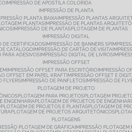
NCO
IMPRESSÃO DE APOSTILA COLORIDA
IMPRESSÃO DE PLANTA
MPRESSÃO PLANTA BAIXA
IMPRESSÃO PLANTAS ARQUITE
PLOTAGEM PLANTAS
IMPRESSÃO DE PLANTAS ARQUITETÔ
NICOS
IMPRESSÃO DE PLANTAS
PLOTAGEM DE PLANTAS
IMPRESSÃO DIGITAL
O DE CERTIFICADOS
IMPRESSÃO DE BANNERS SP
IMPRESS
 DE CATÁLOGO
IMPRESSÃO DE CARTÃO DE VISITA
IMPRES
O PARA ADESIVOS
IMPRESSÃO DIGITAL DE LIVROS
IMPRES
IMPRESSÃO OFFSET
GEM
IMPRESSÃO OFFSET PARA ESCRITÓRIO
IMPRESSÃO O
ÃO OFFSET EM PAPEL KRAFT
IMPRESSÃO OFFSET E DIGI
O FLYERS
IMPRESSÃO DE PANFLETOS
IMPRESSÃO DE FLY
PLOTAGEM DE PROJETO
TÔNICOS
PLOTAGEM PARA PROJETOS
PLOTAGEM PROJET
DE ENGENHARIA
PLOTAGEM DE PROJETOS DE ENGENHAR
O
PLOTAGEM DE PROJETOS E PLANTAS
PLOTAGEM DE PR
TURA
PLOTAGEM DE PROJETOS ARQUITETÔNICOS
PLOT
PLOTAGENS
RESSÃO PLOTAGEM DE GRÁFICA
IMPRESSÃO PLOTAGEM 