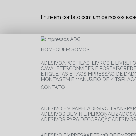
Entre em contato com um de nossos espec
HOME
QUEM SOMOS
ADESIVO
APOSTILAS, LIVROS E LIVRET
CAVALETES
CONVITES E POSTAIS
CRED
ETIQUETAS E TAGS
IMPRESSÃO DE DADO
MONTAGEM E MANUSEIO DE KITS
PLAC
CONTATO
ADESIVO EM PAPEL
ADESIVO TRANSPA
ADESIVOS DE VINIL PERSONALIZADOS
ADESIVOS PARA DECORAÇÃO
ADESIVO
ADESIVO EMPRESA
ADESIVO DE EMPR