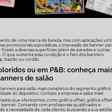
imento de uma marca de beleza, mas com aplicações volt
s promocionais esporádicas, o impressão de banner par
ixado a diversas superfícies (além de paredes e outras
). O que sustenta essa condição é o fato dos banners
p, bastão ou cordão.
 coloridos ou em P&B: conheça mai
anners de salão
banners para salão mais completos do segmento gráfico
idade do dispositivo. Contate a empresa e saiba mais!
iadas que oferecemos, como gráfica offset, gráfica offse
 banner. Contando com profissionais qualificados e
 a necessidade de cada cliente, buscando a sua satisf