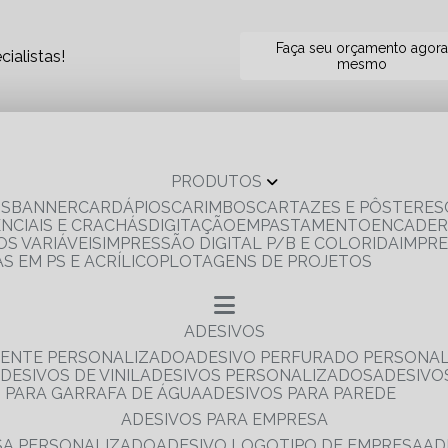
Faça seu orçamento agor
ialistas!
mesmo
PRODUTOS
OS
BANNER
CARDÁPIOS
CARIMBOS
CARTAZES E PÔSTERES
ENCIAIS E CRACHÁS
DIGITAÇÃO
EMPASTAMENTO
ENCADE
S VARIÁVEIS
IMPRESSÃO DIGITAL P/B E COLORIDA
IMPR
AS EM PS E ACRÍLICO
PLOTAGENS DE PROJETOS
ADESIVOS
RENTE PERSONALIZADO
ADESIVO PERFURADO PERSONA
ADESIVOS DE VINIL
ADESIVOS PERSONALIZADOS
ADESIV
S PARA GARRAFA DE ÁGUA
ADESIVOS PARA PAREDE
ADESIVOS PARA EMPRESA
ESA PERSONALIZADO
ADESIVO LOGOTIPO DE EMPRESA
A