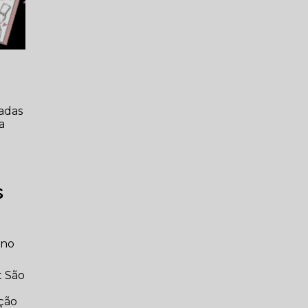
adas
a
s
 no
t São
ação