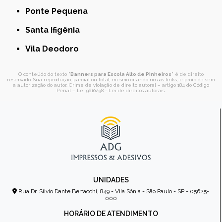
Ponte Pequena
Santa Ifigênia
Vila Deodoro
O conteúdo do texto "
Banners para Escola Alto de Pinheiros
" é de direito
reservado. Sua reprodução, parcial ou total, mesmo citando nossos links, é proibida sem
a autorização do autor. Crime de violação de direito autoral – artigo 184 do Código
Penal –
Lei 9610/98 - Lei de direitos autorais
.
UNIDADES
Rua Dr. Sílvio Dante Bertacchi, 849 - Vila Sônia - São Paulo - SP - 05625-
000
HORÁRIO DE ATENDIMENTO