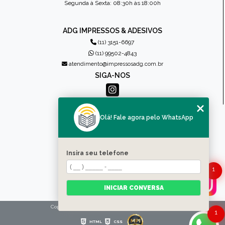
Segunda à Sexta: 08:30h às 18:00h
ADG IMPRESSOS & ADESIVOS
(11) 3151-6697
(11) 99502-4843
atendimento@impressosadg.com.br
SIGA-NOS
MENU
Olá! Fale agora pelo WhatsApp
HOME
QUEM SOMOS
PRODUTOS
Insira seu telefone
CONTATO
1
CATEGORIAS
MAPA DO SITE
INICIAR CONVERSA
Copyright © Impressos ADG. (Lei 9610 de 19/02/1998)
1
HTML
CSS