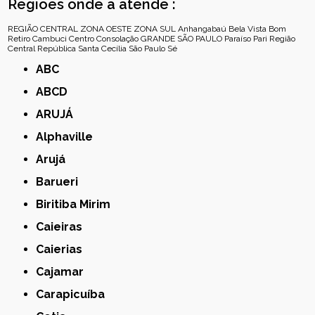
Regiões onde a atende :
REGIÃO CENTRAL
ZONA OESTE
ZONA SUL
Anhangabaú
Bela Vista
Bom
Retiro
Cambuci
Centro
Consolação
GRANDE SÃO PAULO
Paraíso
Pari
Região
Central
República
Santa Cecília
São Paulo
Sé
ABC
ABCD
ARUJÁ
Alphaville
Arujá
Barueri
Biritiba Mirim
Caieiras
Caierias
Cajamar
Carapicuíba