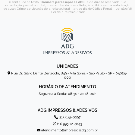
O conteúdo do texto "
Banners para Empresa ABC
" é de direito reservado. Sua
reprodução, parcial ou total, mesmo citando nossos links, é proibida sem a autorização
do autor. Crime de violação de direito autoral – artigo 184 do Código Penal –
Lei 9610/98
- Lei de direitos autorais
.
UNIDADES
Rua Dr. Sílvio Dante Bertacchi, 849 - Vila Sônia - São Paulo - SP - 05625-
000
HORÁRIO DE ATENDIMENTO
Segunda à Sexta: 08:30h às 18:00h
ADG IMPRESSOS & ADESIVOS
(11) 3151-6697
(11) 99502-4843
atendimento@impressosadg.com.br