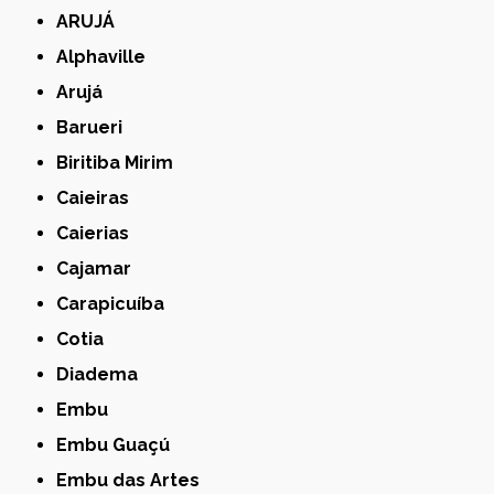
ARUJÁ
Alphaville
Arujá
Barueri
Biritiba Mirim
Caieiras
Caierias
Cajamar
Carapicuíba
Cotia
Diadema
Embu
Embu Guaçú
Embu das Artes