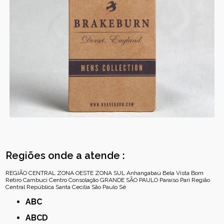
Regiões onde a atende :
REGIÃO CENTRAL
ZONA OESTE
ZONA SUL
Anhangabaú
Bela Vista
Bom
Retiro
Cambuci
Centro
Consolação
GRANDE SÃO PAULO
Paraíso
Pari
Região
Central
República
Santa Cecília
São Paulo
Sé
ABC
ABCD