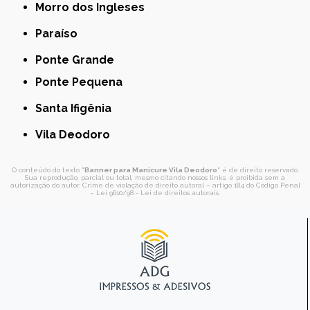
Morro dos Ingleses
Paraíso
Ponte Grande
Ponte Pequena
Santa Ifigênia
Vila Deodoro
O conteúdo do texto "
Banner para Manicure Vila Deodoro
" é de direito reservado.
Sua reprodução, parcial ou total, mesmo citando nossos links, é proibida sem a
autorização do autor. Crime de violação de direito autoral – artigo 184 do Código Penal
–
Lei 9610/98 - Lei de direitos autorais
.