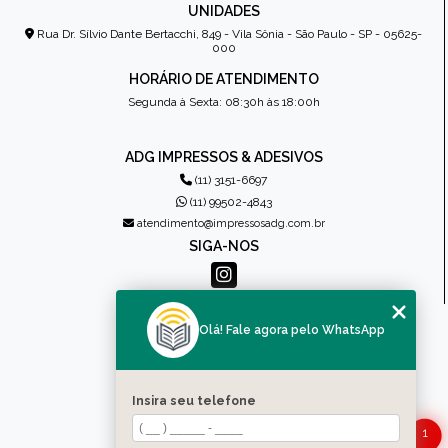
UNIDADES
Rua Dr. Sílvio Dante Bertacchi, 849 - Vila Sônia - São Paulo - SP - 05625-
000
HORÁRIO DE ATENDIMENTO
Segunda à Sexta: 08:30h às 18:00h
ADG IMPRESSOS & ADESIVOS
(11) 3151-6697
(11) 99502-4843
atendimento@impressosadg.com.br
SIGA-NOS
MENU
Olá! Fale agora pelo WhatsApp
HOME
QUEM SOMOS
PRODUTOS
Insira seu telefone
CONTATO
1
CATEGORIAS