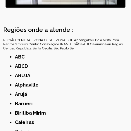
Regiões onde a atende :
REGIÃO CENTRAL
ZONA OESTE
ZONA SUL
Anhangabaú
Bela Vista
Bom
Retiro
Cambuci
Centro
Consolação
GRANDE SÃO PAULO
Paraíso
Pari
Região
Central
República
Santa Cecília
São Paulo
Sé
ABC
ABCD
ARUJÁ
Alphaville
Arujá
Barueri
Biritiba Mirim
Caieiras