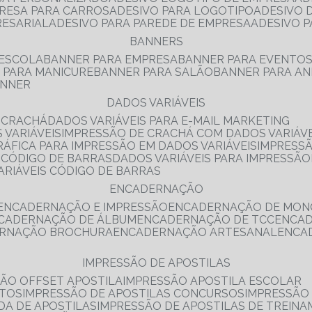
PRESA PARA CARROS
ADESIVO PARA LOGOTIPO
ADESIVO
RESARIAL
ADESIVO PARA PAREDE DE EMPRESA
ADESIVO 
BANNERS
 ESCOLA
BANNER PARA EMPRESA
BANNER PARA EVENTO
R PARA MANICURE
BANNER PARA SALÃO
BANNER PARA AN
ANNER
DADOS VARIÁVEIS
E CRACHÁ
DADOS VARIÁVEIS PARA E-MAIL MARKETING
 VARIÁVEIS
IMPRESSÃO DE CRACHÁ COM DADOS VARIÁVE
GRÁFICA PARA IMPRESSÃO EM DADOS VARIÁVEIS
IMPRESS
E CÓDIGO DE BARRAS
DADOS VARIÁVEIS PARA IMPRESSÃO
VARIÁVEIS CÓDIGO DE BARRAS
ENCADERNAÇÃO
ENCADERNAÇÃO E IMPRESSÃO
ENCADERNAÇÃO DE MON
NCADERNAÇÃO DE ÁLBUM
ENCADERNAÇÃO DE TCC
ENCA
ERNAÇÃO BROCHURA
ENCADERNAÇÃO ARTESANAL
ENC
IMPRESSÃO DE APOSTILAS
SÃO OFFSET APOSTILA
IMPRESSÃO APOSTILA ESCOLAR
NTOS
IMPRESSÃO DE APOSTILAS CONCURSOS
IMPRESSÃO
DA DE APOSTILAS
IMPRESSÃO DE APOSTILAS DE TREIN