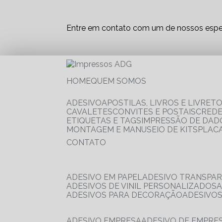
Entre em contato com um de nossos espec
HOME
QUEM SOMOS
ADESIVO
APOSTILAS, LIVROS E LIVRET
CAVALETES
CONVITES E POSTAIS
CRED
ETIQUETAS E TAGS
IMPRESSÃO DE DADO
MONTAGEM E MANUSEIO DE KITS
PLAC
CONTATO
ADESIVO EM PAPEL
ADESIVO TRANSPA
ADESIVOS DE VINIL PERSONALIZADOS
ADESIVOS PARA DECORAÇÃO
ADESIVO
ADESIVO EMPRESA
ADESIVO DE EMPR