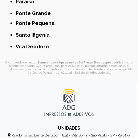
Paraíso
Ponte Grande
Ponte Pequena
Santa Ifigênia
Vila Deodoro
O conteúdo do texto "
Banner para Apresentação Preço Itaquaquecetuba
" é de
direito reservado. Sua reprodução, parcial ou total, mesmo citando nossos links, é
proibida sem a autorização do autor. Crime de violação de direito autoral – artigo 184
do Código Penal –
Lei 9610/98 - Lei de direitos autorais
.
UNIDADES
Rua Dr. Sílvio Dante Bertacchi, 849 - Vila Sônia - São Paulo - SP - 05625-