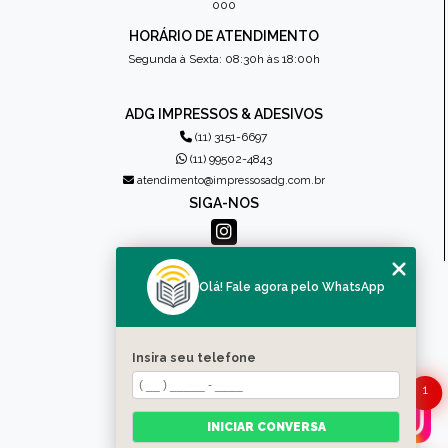
000
HORÁRIO DE ATENDIMENTO
Segunda à Sexta: 08:30h às 18:00h
ADG IMPRESSOS & ADESIVOS
(11) 3151-6697
(11) 99502-4843
atendimento@impressosadg.com.br
SIGA-NOS
MENU
Olá! Fale agora pelo WhatsApp
HOME
QUEM SOMOS
PRODUTOS
Insira seu telefone
CONTATO
1
CATEGORIAS
MAPA DO SITE
INICIAR CONVERSA