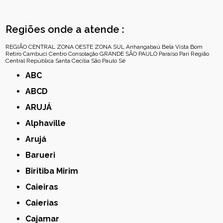
Regiões onde a atende :
REGIÃO CENTRAL
ZONA OESTE
ZONA SUL
Anhangabaú
Bela Vista
Bom
Retiro
Cambuci
Centro
Consolação
GRANDE SÃO PAULO
Paraíso
Pari
Região
Central
República
Santa Cecília
São Paulo
Sé
ABC
ABCD
ARUJÁ
Alphaville
Arujá
Barueri
Biritiba Mirim
Caieiras
Caierias
Cajamar