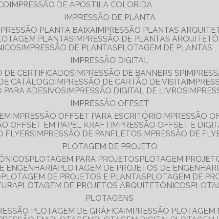
NCO
IMPRESSÃO DE APOSTILA COLORIDA
IMPRESSÃO DE PLANTA
MPRESSÃO PLANTA BAIXA
IMPRESSÃO PLANTAS ARQUITE
PLOTAGEM PLANTAS
IMPRESSÃO DE PLANTAS ARQUITETÔ
NICOS
IMPRESSÃO DE PLANTAS
PLOTAGEM DE PLANTAS
IMPRESSÃO DIGITAL
O DE CERTIFICADOS
IMPRESSÃO DE BANNERS SP
IMPRESS
 DE CATÁLOGO
IMPRESSÃO DE CARTÃO DE VISITA
IMPRES
O PARA ADESIVOS
IMPRESSÃO DIGITAL DE LIVROS
IMPRES
IMPRESSÃO OFFSET
GEM
IMPRESSÃO OFFSET PARA ESCRITÓRIO
IMPRESSÃO O
ÃO OFFSET EM PAPEL KRAFT
IMPRESSÃO OFFSET E DIGI
O FLYERS
IMPRESSÃO DE PANFLETOS
IMPRESSÃO DE FLY
PLOTAGEM DE PROJETO
TÔNICOS
PLOTAGEM PARA PROJETOS
PLOTAGEM PROJET
DE ENGENHARIA
PLOTAGEM DE PROJETOS DE ENGENHAR
O
PLOTAGEM DE PROJETOS E PLANTAS
PLOTAGEM DE PR
TURA
PLOTAGEM DE PROJETOS ARQUITETÔNICOS
PLOT
PLOTAGENS
RESSÃO PLOTAGEM DE GRÁFICA
IMPRESSÃO PLOTAGEM 