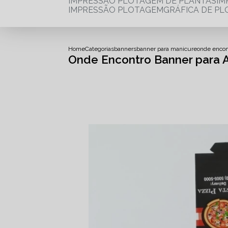
IMPRESSÃO PLOTAGEM DE PLANTAS
I
IMPRESSÃO PLOTAGEM
GRÁFICA DE P
Home
Categorias
banners
banner para manicure
onde encon
Onde Encontro Banner para 