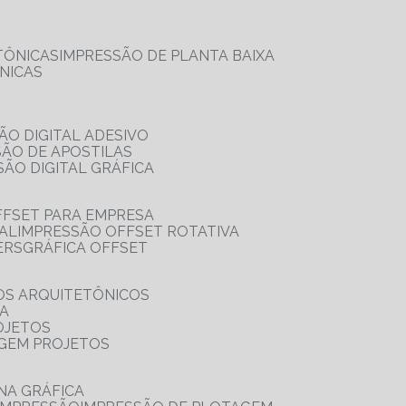
TÔNICAS
IMPRESSÃO DE PLANTA BAIXA
NICAS
ÃO DIGITAL ADESIVO
SÃO DE APOSTILAS
SÃO DIGITAL GRÁFICA
FFSET PARA EMPRESA
TAL
IMPRESSÃO OFFSET ROTATIVA
ERS
GRÁFICA OFFSET
OS ARQUITETÔNICOS
IA
OJETOS
AGEM PROJETOS
NA GRÁFICA