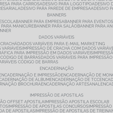
PRESA PARA CARROS
ADESIVO PARA LOGOTIPO
ADESIVO
RESARIAL
ADESIVO PARA PAREDE DE EMPRESA
ADESIVO 
BANNERS
 ESCOLA
BANNER PARA EMPRESA
BANNER PARA EVENTO
R PARA MANICURE
BANNER PARA SALÃO
BANNER PARA AN
ANNER
DADOS VARIÁVEIS
E CRACHÁ
DADOS VARIÁVEIS PARA E-MAIL MARKETING
 VARIÁVEIS
IMPRESSÃO DE CRACHÁ COM DADOS VARIÁVE
GRÁFICA PARA IMPRESSÃO EM DADOS VARIÁVEIS
IMPRESS
E CÓDIGO DE BARRAS
DADOS VARIÁVEIS PARA IMPRESSÃO
VARIÁVEIS CÓDIGO DE BARRAS
ENCADERNAÇÃO
ENCADERNAÇÃO E IMPRESSÃO
ENCADERNAÇÃO DE MON
NCADERNAÇÃO DE ÁLBUM
ENCADERNAÇÃO DE TCC
ENCA
ERNAÇÃO BROCHURA
ENCADERNAÇÃO ARTESANAL
ENC
IMPRESSÃO DE APOSTILAS
SÃO OFFSET APOSTILA
IMPRESSÃO APOSTILA ESCOLAR
NTOS
IMPRESSÃO DE APOSTILAS CONCURSOS
IMPRESSÃO
DA DE APOSTILAS
IMPRESSÃO DE APOSTILAS DE TREIN