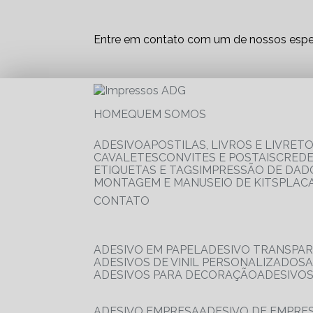
Entre em contato com um de nossos espec
HOME
QUEM SOMOS
ADESIVO
APOSTILAS, LIVROS E LIVRET
CAVALETES
CONVITES E POSTAIS
CRED
ETIQUETAS E TAGS
IMPRESSÃO DE DADO
MONTAGEM E MANUSEIO DE KITS
PLAC
CONTATO
ADESIVO EM PAPEL
ADESIVO TRANSPA
ADESIVOS DE VINIL PERSONALIZADOS
ADESIVOS PARA DECORAÇÃO
ADESIVO
ADESIVO EMPRESA
ADESIVO DE EMPR