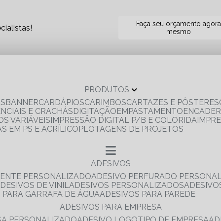
Faça seu orçamento agor
ialistas!
mesmo
PRODUTOS
OS
BANNER
CARDÁPIOS
CARIMBOS
CARTAZES E PÔSTERES
ENCIAIS E CRACHÁS
DIGITAÇÃO
EMPASTAMENTO
ENCADE
S VARIÁVEIS
IMPRESSÃO DIGITAL P/B E COLORIDA
IMPR
AS EM PS E ACRÍLICO
PLOTAGENS DE PROJETOS
ADESIVOS
RENTE PERSONALIZADO
ADESIVO PERFURADO PERSONA
ADESIVOS DE VINIL
ADESIVOS PERSONALIZADOS
ADESIV
S PARA GARRAFA DE ÁGUA
ADESIVOS PARA PAREDE
ADESIVOS PARA EMPRESA
ESA PERSONALIZADO
ADESIVO LOGOTIPO DE EMPRESA
A