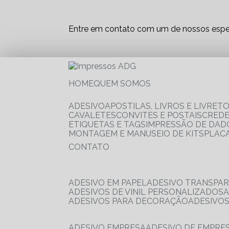
Entre em contato com um de nossos espec
HOME
QUEM SOMOS
ADESIVO
APOSTILAS, LIVROS E LIVRET
CAVALETES
CONVITES E POSTAIS
CRED
ETIQUETAS E TAGS
IMPRESSÃO DE DADO
MONTAGEM E MANUSEIO DE KITS
PLAC
CONTATO
ADESIVO EM PAPEL
ADESIVO TRANSPA
ADESIVOS DE VINIL PERSONALIZADOS
ADESIVOS PARA DECORAÇÃO
ADESIVO
ADESIVO EMPRESA
ADESIVO DE EMPR