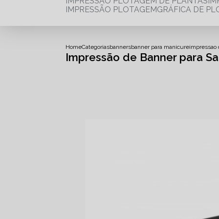
IMPRESSÃO PLOTAGEM DE PLANTAS
I
IMPRESSÃO PLOTAGEM
GRÁFICA DE P
Home
Categorias
banners
banner para manicure
impressao 
Impressão de Banner para S