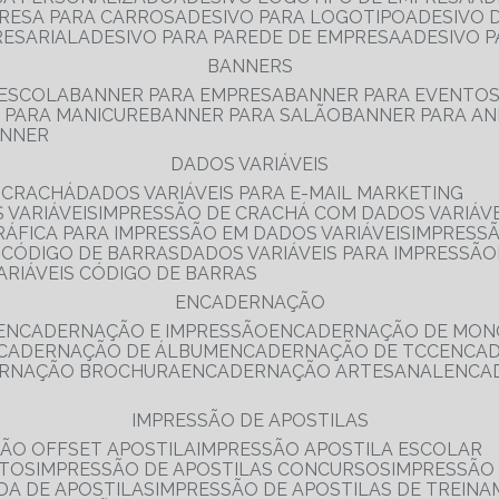
PRESA PARA CARROS
ADESIVO PARA LOGOTIPO
ADESIVO
RESARIAL
ADESIVO PARA PAREDE DE EMPRESA
ADESIVO 
BANNERS
 ESCOLA
BANNER PARA EMPRESA
BANNER PARA EVENTO
R PARA MANICURE
BANNER PARA SALÃO
BANNER PARA AN
ANNER
DADOS VARIÁVEIS
E CRACHÁ
DADOS VARIÁVEIS PARA E-MAIL MARKETING
 VARIÁVEIS
IMPRESSÃO DE CRACHÁ COM DADOS VARIÁVE
GRÁFICA PARA IMPRESSÃO EM DADOS VARIÁVEIS
IMPRESS
E CÓDIGO DE BARRAS
DADOS VARIÁVEIS PARA IMPRESSÃO
VARIÁVEIS CÓDIGO DE BARRAS
ENCADERNAÇÃO
ENCADERNAÇÃO E IMPRESSÃO
ENCADERNAÇÃO DE MON
NCADERNAÇÃO DE ÁLBUM
ENCADERNAÇÃO DE TCC
ENCA
ERNAÇÃO BROCHURA
ENCADERNAÇÃO ARTESANAL
ENC
IMPRESSÃO DE APOSTILAS
SÃO OFFSET APOSTILA
IMPRESSÃO APOSTILA ESCOLAR
NTOS
IMPRESSÃO DE APOSTILAS CONCURSOS
IMPRESSÃO
DA DE APOSTILAS
IMPRESSÃO DE APOSTILAS DE TREIN