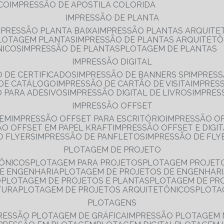
NCO
IMPRESSÃO DE APOSTILA COLORIDA
IMPRESSÃO DE PLANTA
MPRESSÃO PLANTA BAIXA
IMPRESSÃO PLANTAS ARQUITE
PLOTAGEM PLANTAS
IMPRESSÃO DE PLANTAS ARQUITETÔ
NICOS
IMPRESSÃO DE PLANTAS
PLOTAGEM DE PLANTAS
IMPRESSÃO DIGITAL
O DE CERTIFICADOS
IMPRESSÃO DE BANNERS SP
IMPRESS
 DE CATÁLOGO
IMPRESSÃO DE CARTÃO DE VISITA
IMPRES
O PARA ADESIVOS
IMPRESSÃO DIGITAL DE LIVROS
IMPRES
IMPRESSÃO OFFSET
GEM
IMPRESSÃO OFFSET PARA ESCRITÓRIO
IMPRESSÃO O
ÃO OFFSET EM PAPEL KRAFT
IMPRESSÃO OFFSET E DIGI
O FLYERS
IMPRESSÃO DE PANFLETOS
IMPRESSÃO DE FLY
PLOTAGEM DE PROJETO
TÔNICOS
PLOTAGEM PARA PROJETOS
PLOTAGEM PROJET
DE ENGENHARIA
PLOTAGEM DE PROJETOS DE ENGENHAR
O
PLOTAGEM DE PROJETOS E PLANTAS
PLOTAGEM DE PR
TURA
PLOTAGEM DE PROJETOS ARQUITETÔNICOS
PLOT
PLOTAGENS
RESSÃO PLOTAGEM DE GRÁFICA
IMPRESSÃO PLOTAGEM 