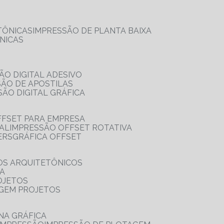
TÔNICAS
IMPRESSÃO DE PLANTA BAIXA
NICAS
ÃO DIGITAL ADESIVO
SÃO DE APOSTILAS
SÃO DIGITAL GRÁFICA
FFSET PARA EMPRESA
TAL
IMPRESSÃO OFFSET ROTATIVA
ERS
GRÁFICA OFFSET
OS ARQUITETÔNICOS
IA
OJETOS
AGEM PROJETOS
NA GRÁFICA