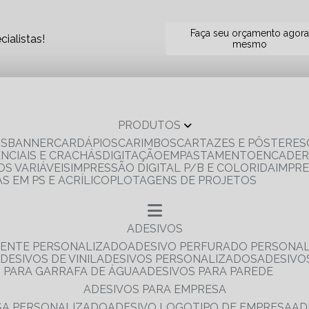
Faça seu orçamento agor
ialistas!
mesmo
PRODUTOS
OS
BANNER
CARDÁPIOS
CARIMBOS
CARTAZES E PÔSTERES
ENCIAIS E CRACHÁS
DIGITAÇÃO
EMPASTAMENTO
ENCADE
S VARIÁVEIS
IMPRESSÃO DIGITAL P/B E COLORIDA
IMPR
AS EM PS E ACRÍLICO
PLOTAGENS DE PROJETOS
ADESIVOS
RENTE PERSONALIZADO
ADESIVO PERFURADO PERSONA
ADESIVOS DE VINIL
ADESIVOS PERSONALIZADOS
ADESIV
S PARA GARRAFA DE ÁGUA
ADESIVOS PARA PAREDE
ADESIVOS PARA EMPRESA
ESA PERSONALIZADO
ADESIVO LOGOTIPO DE EMPRESA
A