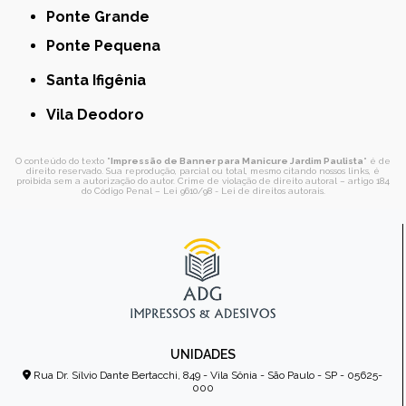
Ponte Grande
Ponte Pequena
Santa Ifigênia
Vila Deodoro
O conteúdo do texto "
Impressão de Banner para Manicure Jardim Paulista
" é de
direito reservado. Sua reprodução, parcial ou total, mesmo citando nossos links, é
proibida sem a autorização do autor. Crime de violação de direito autoral – artigo 184
do Código Penal –
Lei 9610/98 - Lei de direitos autorais
.
UNIDADES
Rua Dr. Sílvio Dante Bertacchi, 849 - Vila Sônia - São Paulo - SP - 05625-
000