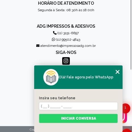
HORÁRIO DE ATENDIMENTO
Segunda à Sexta: 08:30h às 18:00h
ADG IMPRESSOS & ADESIVOS
(11) 3151-6697
(11) 99502-4843
atendimento@impressosadg.com.br
SIGA-NOS
MENU
Olá! Fale agora pelo WhatsApp
HOME
QUEM SOMOS
PRODUTOS
Insira seu telefone
CONTATO
1
CATEGORIAS
MAPA DO SITE
INICIAR CONVERSA
Copyright © Impressos ADG. (Lei 9610 de 19/02/1998)