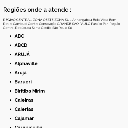
Regiões onde a atende :
REGIÃO CENTRAL
ZONA OESTE
ZONA SUL
Anhangabaú
Bela Vista
Bom
Retiro
Cambuci
Centro
Consolação
GRANDE SÃO PAULO
Paraíso
Pari
Região
Central
República
Santa Cecília
São Paulo
Sé
ABC
ABCD
ARUJÁ
Alphaville
Arujá
Barueri
Biritiba Mirim
Caieiras
Caierias
Cajamar
Carapicuíba