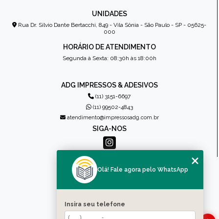
UNIDADES
Rua Dr. Sílvio Dante Bertacchi, 849 - Vila Sônia - São Paulo - SP - 05625-
000
HORÁRIO DE ATENDIMENTO
Segunda à Sexta: 08:30h às 18:00h
ADG IMPRESSOS & ADESIVOS
(11) 3151-6697
(11) 99502-4843
atendimento@impressosadg.com.br
SIGA-NOS
MENU
Olá! Fale agora pelo WhatsApp
HOME
QUEM SOMOS
PRODUTOS
Insira seu telefone
CONTATO