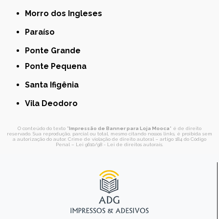
Morro dos Ingleses
Paraíso
Ponte Grande
Ponte Pequena
Santa Ifigênia
Vila Deodoro
O conteúdo do texto "
Impressão de Banner para Loja Mooca
" é de direito
reservado. Sua reprodução, parcial ou total, mesmo citando nossos links, é proibida sem
a autorização do autor. Crime de violação de direito autoral – artigo 184 do Código
Penal –
Lei 9610/98 - Lei de direitos autorais
.