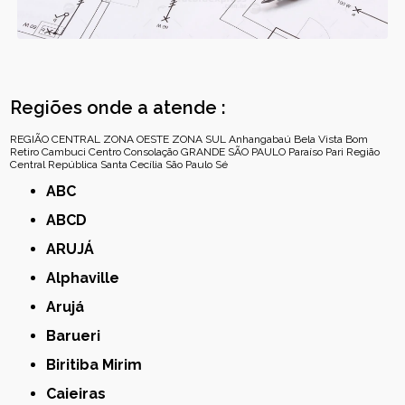
Regiões onde a atende :
REGIÃO CENTRAL
ZONA OESTE
ZONA SUL
Anhangabaú
Bela Vista
Bom
Retiro
Cambuci
Centro
Consolação
GRANDE SÃO PAULO
Paraíso
Pari
Região
Central
República
Santa Cecília
São Paulo
Sé
ABC
ABCD
ARUJÁ
Alphaville
Arujá
Barueri
Biritiba Mirim
Caieiras