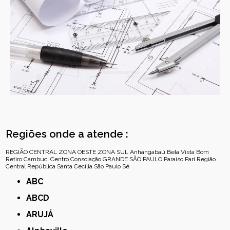
Regiões onde a atende :
REGIÃO CENTRAL
ZONA OESTE
ZONA SUL
Anhangabaú
Bela Vista
Bom
Retiro
Cambuci
Centro
Consolação
GRANDE SÃO PAULO
Paraíso
Pari
Região
Central
República
Santa Cecília
São Paulo
Sé
ABC
ABCD
ARUJÁ