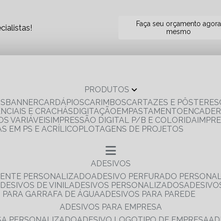
Faça seu orçamento agor
ialistas!
mesmo
PRODUTOS
OS
BANNER
CARDÁPIOS
CARIMBOS
CARTAZES E PÔSTERES
ENCIAIS E CRACHÁS
DIGITAÇÃO
EMPASTAMENTO
ENCADE
S VARIÁVEIS
IMPRESSÃO DIGITAL P/B E COLORIDA
IMPR
AS EM PS E ACRÍLICO
PLOTAGENS DE PROJETOS
ADESIVOS
RENTE PERSONALIZADO
ADESIVO PERFURADO PERSONA
ADESIVOS DE VINIL
ADESIVOS PERSONALIZADOS
ADESIV
S PARA GARRAFA DE ÁGUA
ADESIVOS PARA PAREDE
ADESIVOS PARA EMPRESA
ESA PERSONALIZADO
ADESIVO LOGOTIPO DE EMPRESA
A