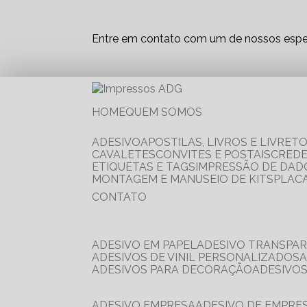
Entre em contato com um de nossos espec
HOME
QUEM SOMOS
ADESIVO
APOSTILAS, LIVROS E LIVRET
CAVALETES
CONVITES E POSTAIS
CRED
ETIQUETAS E TAGS
IMPRESSÃO DE DADO
MONTAGEM E MANUSEIO DE KITS
PLAC
CONTATO
ADESIVO EM PAPEL
ADESIVO TRANSPA
ADESIVOS DE VINIL PERSONALIZADOS
ADESIVOS PARA DECORAÇÃO
ADESIVO
ADESIVO EMPRESA
ADESIVO DE EMPR