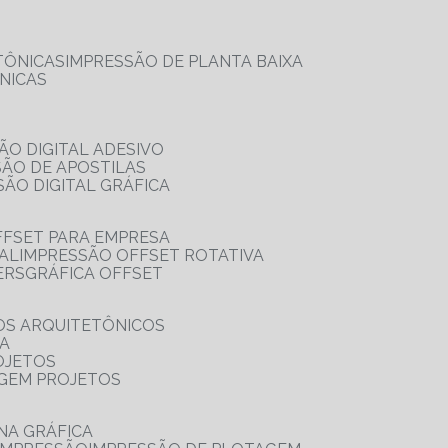
TÔNICAS
IMPRESSÃO DE PLANTA BAIXA
NICAS
ÃO DIGITAL ADESIVO
SÃO DE APOSTILAS
SÃO DIGITAL GRÁFICA
FFSET PARA EMPRESA
TAL
IMPRESSÃO OFFSET ROTATIVA
ERS
GRÁFICA OFFSET
OS ARQUITETÔNICOS
IA
OJETOS
AGEM PROJETOS
NA GRÁFICA