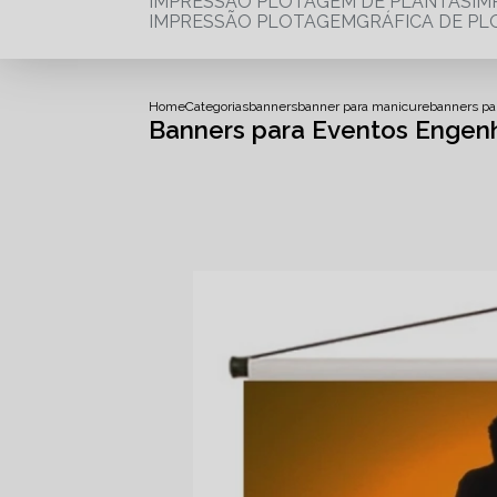
IMPRESSÃO PLOTAGEM DE PLANTAS
I
IMPRESSÃO PLOTAGEM
GRÁFICA DE P
Home
Categorias
banners
banner para manicure
banners pa
Banners para Eventos Engenh