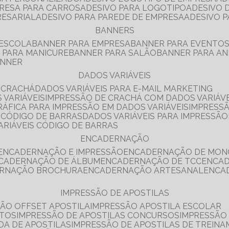
PRESA PARA CARROS
ADESIVO PARA LOGOTIPO
ADESIVO
RESARIAL
ADESIVO PARA PAREDE DE EMPRESA
ADESIVO 
BANNERS
 ESCOLA
BANNER PARA EMPRESA
BANNER PARA EVENTO
R PARA MANICURE
BANNER PARA SALÃO
BANNER PARA AN
ANNER
DADOS VARIÁVEIS
E CRACHÁ
DADOS VARIÁVEIS PARA E-MAIL MARKETING
 VARIÁVEIS
IMPRESSÃO DE CRACHÁ COM DADOS VARIÁVE
GRÁFICA PARA IMPRESSÃO EM DADOS VARIÁVEIS
IMPRESS
E CÓDIGO DE BARRAS
DADOS VARIÁVEIS PARA IMPRESSÃO
VARIÁVEIS CÓDIGO DE BARRAS
ENCADERNAÇÃO
ENCADERNAÇÃO E IMPRESSÃO
ENCADERNAÇÃO DE MON
NCADERNAÇÃO DE ÁLBUM
ENCADERNAÇÃO DE TCC
ENCA
ERNAÇÃO BROCHURA
ENCADERNAÇÃO ARTESANAL
ENC
IMPRESSÃO DE APOSTILAS
SÃO OFFSET APOSTILA
IMPRESSÃO APOSTILA ESCOLAR
NTOS
IMPRESSÃO DE APOSTILAS CONCURSOS
IMPRESSÃO
DA DE APOSTILAS
IMPRESSÃO DE APOSTILAS DE TREIN