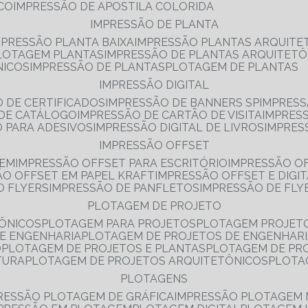
NCO
IMPRESSÃO DE APOSTILA COLORIDA
IMPRESSÃO DE PLANTA
MPRESSÃO PLANTA BAIXA
IMPRESSÃO PLANTAS ARQUITE
PLOTAGEM PLANTAS
IMPRESSÃO DE PLANTAS ARQUITETÔ
NICOS
IMPRESSÃO DE PLANTAS
PLOTAGEM DE PLANTAS
IMPRESSÃO DIGITAL
O DE CERTIFICADOS
IMPRESSÃO DE BANNERS SP
IMPRESS
 DE CATÁLOGO
IMPRESSÃO DE CARTÃO DE VISITA
IMPRES
O PARA ADESIVOS
IMPRESSÃO DIGITAL DE LIVROS
IMPRES
IMPRESSÃO OFFSET
GEM
IMPRESSÃO OFFSET PARA ESCRITÓRIO
IMPRESSÃO O
ÃO OFFSET EM PAPEL KRAFT
IMPRESSÃO OFFSET E DIGI
O FLYERS
IMPRESSÃO DE PANFLETOS
IMPRESSÃO DE FLY
PLOTAGEM DE PROJETO
TÔNICOS
PLOTAGEM PARA PROJETOS
PLOTAGEM PROJET
DE ENGENHARIA
PLOTAGEM DE PROJETOS DE ENGENHAR
O
PLOTAGEM DE PROJETOS E PLANTAS
PLOTAGEM DE PR
TURA
PLOTAGEM DE PROJETOS ARQUITETÔNICOS
PLOT
PLOTAGENS
RESSÃO PLOTAGEM DE GRÁFICA
IMPRESSÃO PLOTAGEM 