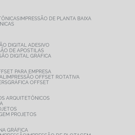
TÔNICAS
IMPRESSÃO DE PLANTA BAIXA
NICAS
ÃO DIGITAL ADESIVO
SÃO DE APOSTILAS
SÃO DIGITAL GRÁFICA
FFSET PARA EMPRESA
TAL
IMPRESSÃO OFFSET ROTATIVA
ERS
GRÁFICA OFFSET
OS ARQUITETÔNICOS
IA
OJETOS
AGEM PROJETOS
NA GRÁFICA