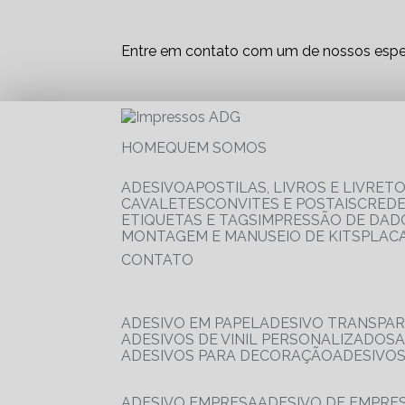
Entre em contato com um de nossos espec
HOME
QUEM SOMOS
ADESIVO
APOSTILAS, LIVROS E LIVRET
CAVALETES
CONVITES E POSTAIS
CRED
ETIQUETAS E TAGS
IMPRESSÃO DE DADO
MONTAGEM E MANUSEIO DE KITS
PLAC
CONTATO
ADESIVO EM PAPEL
ADESIVO TRANSPA
ADESIVOS DE VINIL PERSONALIZADOS
ADESIVOS PARA DECORAÇÃO
ADESIVO
ADESIVO EMPRESA
ADESIVO DE EMPR