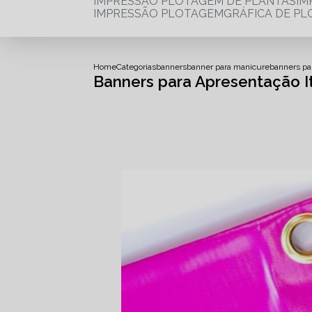
IMPRESSÃO PLOTAGEM DE PLANTAS
I
IMPRESSÃO PLOTAGEM
GRÁFICA DE P
Home
Categorias
banners
banner para manicure
banners par
Banners para Apresentação It