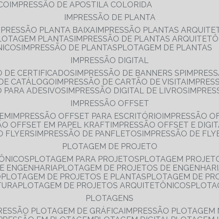
NCO
IMPRESSÃO DE APOSTILA COLORIDA
IMPRESSÃO DE PLANTA
MPRESSÃO PLANTA BAIXA
IMPRESSÃO PLANTAS ARQUITE
PLOTAGEM PLANTAS
IMPRESSÃO DE PLANTAS ARQUITETÔ
NICOS
IMPRESSÃO DE PLANTAS
PLOTAGEM DE PLANTAS
IMPRESSÃO DIGITAL
O DE CERTIFICADOS
IMPRESSÃO DE BANNERS SP
IMPRESS
 DE CATÁLOGO
IMPRESSÃO DE CARTÃO DE VISITA
IMPRES
O PARA ADESIVOS
IMPRESSÃO DIGITAL DE LIVROS
IMPRES
IMPRESSÃO OFFSET
GEM
IMPRESSÃO OFFSET PARA ESCRITÓRIO
IMPRESSÃO O
ÃO OFFSET EM PAPEL KRAFT
IMPRESSÃO OFFSET E DIGI
O FLYERS
IMPRESSÃO DE PANFLETOS
IMPRESSÃO DE FLY
PLOTAGEM DE PROJETO
TÔNICOS
PLOTAGEM PARA PROJETOS
PLOTAGEM PROJET
DE ENGENHARIA
PLOTAGEM DE PROJETOS DE ENGENHAR
O
PLOTAGEM DE PROJETOS E PLANTAS
PLOTAGEM DE PR
TURA
PLOTAGEM DE PROJETOS ARQUITETÔNICOS
PLOT
PLOTAGENS
RESSÃO PLOTAGEM DE GRÁFICA
IMPRESSÃO PLOTAGEM 