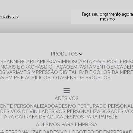
Faça seu orçamento agor
ialistas!
mesmo
PRODUTOS
OS
BANNER
CARDÁPIOS
CARIMBOS
CARTAZES E PÔSTERES
ENCIAIS E CRACHÁS
DIGITAÇÃO
EMPASTAMENTO
ENCADE
S VARIÁVEIS
IMPRESSÃO DIGITAL P/B E COLORIDA
IMPR
AS EM PS E ACRÍLICO
PLOTAGENS DE PROJETOS
ADESIVOS
RENTE PERSONALIZADO
ADESIVO PERFURADO PERSONA
ADESIVOS DE VINIL
ADESIVOS PERSONALIZADOS
ADESIV
S PARA GARRAFA DE ÁGUA
ADESIVOS PARA PAREDE
ADESIVOS PARA EMPRESA
ESA PERSONALIZADO
ADESIVO LOGOTIPO DE EMPRESA
A