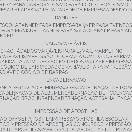
PRESA PARA CARROS
ADESIVO PARA LOGOTIPO
ADESIVO
RESARIAL
ADESIVO PARA PAREDE DE EMPRESA
ADESIVO 
BANNERS
 ESCOLA
BANNER PARA EMPRESA
BANNER PARA EVENTO
R PARA MANICURE
BANNER PARA SALÃO
BANNER PARA AN
ANNER
DADOS VARIÁVEIS
E CRACHÁ
DADOS VARIÁVEIS PARA E-MAIL MARKETING
 VARIÁVEIS
IMPRESSÃO DE CRACHÁ COM DADOS VARIÁVE
GRÁFICA PARA IMPRESSÃO EM DADOS VARIÁVEIS
IMPRESS
E CÓDIGO DE BARRAS
DADOS VARIÁVEIS PARA IMPRESSÃO
VARIÁVEIS CÓDIGO DE BARRAS
ENCADERNAÇÃO
ENCADERNAÇÃO E IMPRESSÃO
ENCADERNAÇÃO DE MON
NCADERNAÇÃO DE ÁLBUM
ENCADERNAÇÃO DE TCC
ENCA
ERNAÇÃO BROCHURA
ENCADERNAÇÃO ARTESANAL
ENC
IMPRESSÃO DE APOSTILAS
SÃO OFFSET APOSTILA
IMPRESSÃO APOSTILA ESCOLAR
NTOS
IMPRESSÃO DE APOSTILAS CONCURSOS
IMPRESSÃO
DA DE APOSTILAS
IMPRESSÃO DE APOSTILAS DE TREIN