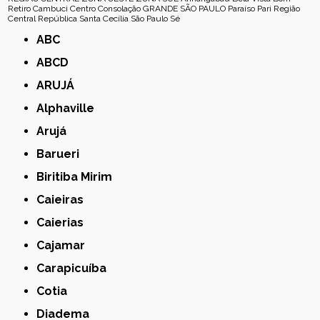
Retiro
Cambuci
Centro
Consolação
GRANDE SÃO PAULO
Paraíso
Pari
Região
Central
República
Santa Cecília
São Paulo
Sé
ABC
ABCD
ARUJÁ
Alphaville
Arujá
Barueri
Biritiba Mirim
Caieiras
Caierias
Cajamar
Carapicuíba
Cotia
Diadema