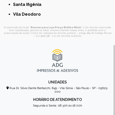
Santa Ifigênia
Vila Deodoro
O conteúdo do texto "
Banner para Loja Preço Biritiba Mirim
" é de direito reservado.
Sua reprodução, parcial ou total, mesmo citando nossos links, é proibida sem a
autorização do autor. Crime de violação de direito autoral – artigo 184 do Código Penal
–
Lei 9610/98 - Lei de direitos autorais
.
UNIDADES
Rua Dr. Sílvio Dante Bertacchi, 849 - Vila Sônia - São Paulo - SP - 05625-
000
HORÁRIO DE ATENDIMENTO
Segunda à Sexta: 08:30h às 18:00h