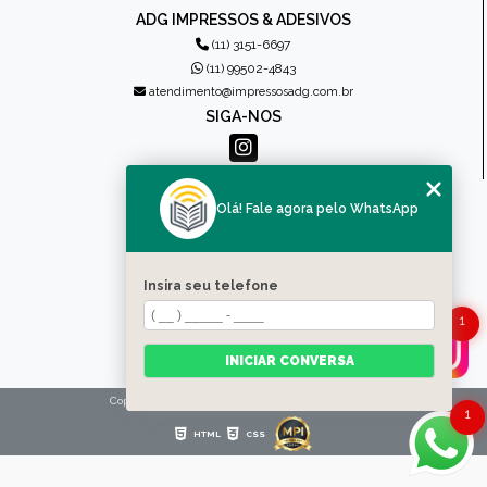
ADG IMPRESSOS & ADESIVOS
(11) 3151-6697
(11) 99502-4843
atendimento@impressosadg.com.br
SIGA-NOS
MENU
Olá! Fale agora pelo WhatsApp
HOME
QUEM SOMOS
PRODUTOS
Insira seu telefone
CONTATO
CATEGORIAS
1
MAPA DO SITE
INICIAR CONVERSA
Copyright © Impressos ADG. (Lei 9610 de 19/02/1998)
1
HTML
CSS