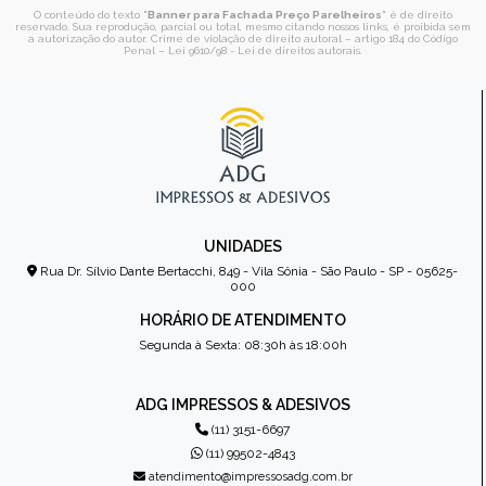
O conteúdo do texto "
Banner para Fachada Preço Parelheiros
" é de direito
reservado. Sua reprodução, parcial ou total, mesmo citando nossos links, é proibida sem
a autorização do autor. Crime de violação de direito autoral – artigo 184 do Código
Penal –
Lei 9610/98 - Lei de direitos autorais
.
UNIDADES
Rua Dr. Sílvio Dante Bertacchi, 849 - Vila Sônia - São Paulo - SP - 05625-
000
HORÁRIO DE ATENDIMENTO
Segunda à Sexta: 08:30h às 18:00h
ADG IMPRESSOS & ADESIVOS
(11) 3151-6697
(11) 99502-4843
atendimento@impressosadg.com.br