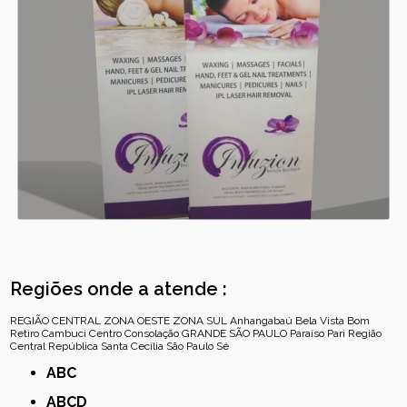
Regiões onde a atende :
REGIÃO CENTRAL
ZONA OESTE
ZONA SUL
Anhangabaú
Bela Vista
Bom
Retiro
Cambuci
Centro
Consolação
GRANDE SÃO PAULO
Paraíso
Pari
Região
Central
República
Santa Cecília
São Paulo
Sé
ABC
ABCD