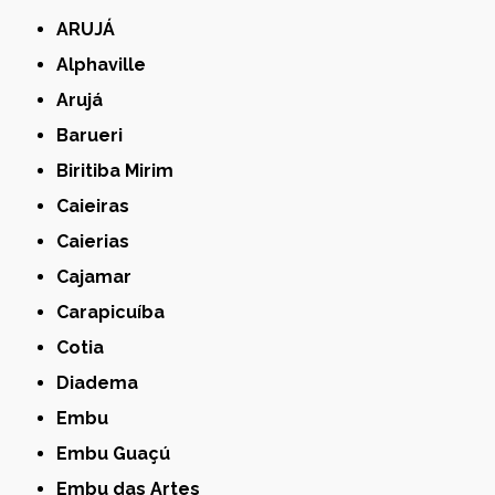
ARUJÁ
Alphaville
Arujá
Barueri
Biritiba Mirim
Caieiras
Caierias
Cajamar
Carapicuíba
Cotia
Diadema
Embu
Embu Guaçú
Embu das Artes