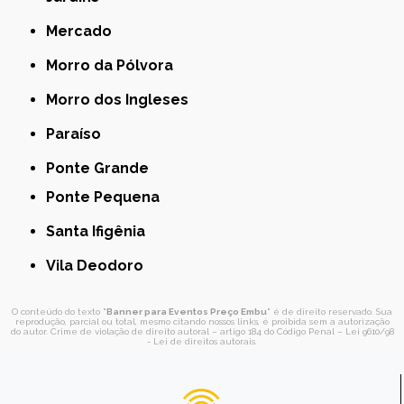
Mercado
Morro da Pólvora
Morro dos Ingleses
Paraíso
Ponte Grande
Ponte Pequena
Santa Ifigênia
Vila Deodoro
O conteúdo do texto "
Banner para Eventos Preço Embu
" é de direito reservado. Sua
reprodução, parcial ou total, mesmo citando nossos links, é proibida sem a autorização
do autor. Crime de violação de direito autoral – artigo 184 do Código Penal –
Lei 9610/98
- Lei de direitos autorais
.