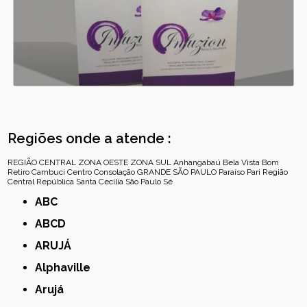
Regiões onde a atende :
REGIÃO CENTRAL
ZONA OESTE
ZONA SUL
Anhangabaú
Bela Vista
Bom
Retiro
Cambuci
Centro
Consolação
GRANDE SÃO PAULO
Paraíso
Pari
Região
Central
República
Santa Cecília
São Paulo
Sé
ABC
ABCD
ARUJÁ
Alphaville
Arujá