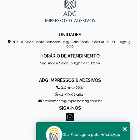
UNIDADES
Rua Dr. Sílvio Dante Bertacchi, 849 - Vila Sônia - São Paulo - SP - 05625-
000
HORÁRIO DE ATENDIMENTO
Segunda à Sexta: 08:30h às 18:00h
ADG IMPRESSOS & ADESIVOS
(11) 3151-6697
(11) 99502-4843
atendimento@impressosadg.com.br
SIGA-NOS
MENU
Olá! Fale agora pelo WhatsApp