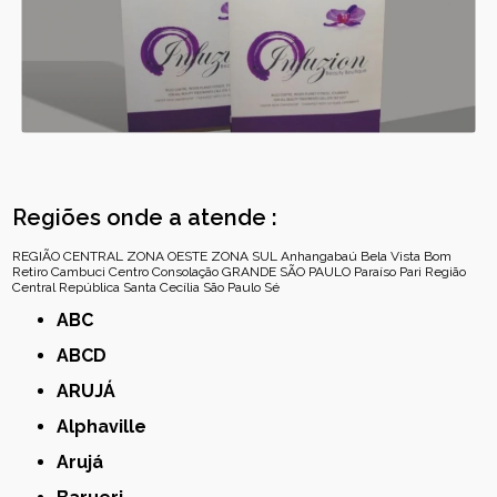
Regiões onde a atende :
REGIÃO CENTRAL
ZONA OESTE
ZONA SUL
Anhangabaú
Bela Vista
Bom
Retiro
Cambuci
Centro
Consolação
GRANDE SÃO PAULO
Paraíso
Pari
Região
Central
República
Santa Cecília
São Paulo
Sé
ABC
ABCD
ARUJÁ
Alphaville
Arujá