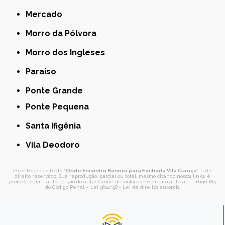
Mercado
Morro da Pólvora
Morro dos Ingleses
Paraíso
Ponte Grande
Ponte Pequena
Santa Ifigênia
Vila Deodoro
O conteúdo do texto "
Onde Encontro Banner para Fachada Vila Curuçá
" é de
direito reservado. Sua reprodução, parcial ou total, mesmo citando nossos links, é
proibida sem a autorização do autor. Crime de violação de direito autoral – artigo 184
do Código Penal –
Lei 9610/98 - Lei de direitos autorais
.