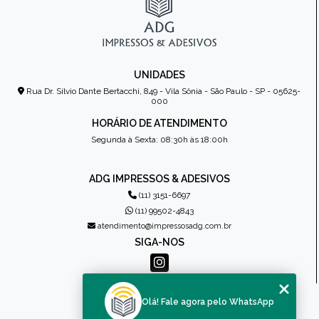
UNIDADES
Rua Dr. Sílvio Dante Bertacchi, 849 - Vila Sônia - São Paulo - SP - 05625-
000
HORÁRIO DE ATENDIMENTO
Segunda à Sexta: 08:30h às 18:00h
ADG IMPRESSOS & ADESIVOS
(11) 3151-6697
(11) 99502-4843
atendimento@impressosadg.com.br
SIGA-NOS
MENU
Olá! Fale agora pelo WhatsApp
HOME