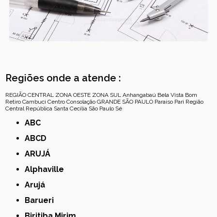
Regiões onde a atende :
REGIÃO CENTRAL
ZONA OESTE
ZONA SUL
Anhangabaú
Bela Vista
Bom
Retiro
Cambuci
Centro
Consolação
GRANDE SÃO PAULO
Paraíso
Pari
Região
Central
República
Santa Cecília
São Paulo
Sé
ABC
ABCD
ARUJÁ
Alphaville
Arujá
Barueri
Biritiba Mirim