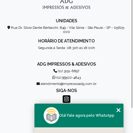
UNIDADES
Rua Dr. Sílvio Dante Bertacchi, 849 - Vila Sônia - São Paulo - SP - 05625-
000
HORÁRIO DE ATENDIMENTO
Segunda à Sexta: 08:30h às 18:00h
ADG IMPRESSOS & ADESIVOS
(11) 3151-6697
(11) 99502-4843
atendimento@impressosadg.com.br
SIGA-NOS
MENU
Olá! Fale agora pelo WhatsApp
HOME
QUEM SOMOS