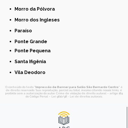
Morro da Pólvora
Morro dos Ingleses
Paraíso
Ponte Grande
Ponte Pequena
Santa Ifigênia
Vila Deodoro
O conteúdo do texto "
Impressão de Banner para Salão São Bernardo Centro
" é
de direito reservado. Sua reprodução, parcial ou total, mesmo citando nossos links, é
proibida sem a autorização do autor. Crime de violação de direito autoral – artigo 184
do Código Penal –
Lei 9610/98 - Lei de direitos autorais
.