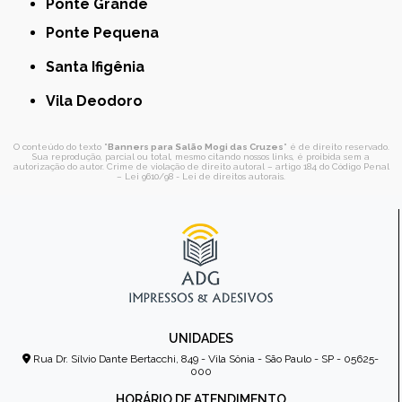
Ponte Grande
Ponte Pequena
Santa Ifigênia
Vila Deodoro
O conteúdo do texto "
Banners para Salão Mogi das Cruzes
" é de direito reservado.
Sua reprodução, parcial ou total, mesmo citando nossos links, é proibida sem a
autorização do autor. Crime de violação de direito autoral – artigo 184 do Código Penal
–
Lei 9610/98 - Lei de direitos autorais
.
UNIDADES
Rua Dr. Sílvio Dante Bertacchi, 849 - Vila Sônia - São Paulo - SP - 05625-
000
HORÁRIO DE ATENDIMENTO