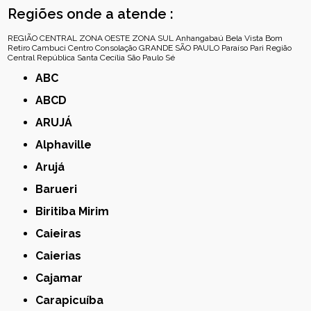
Regiões onde a atende :
REGIÃO CENTRAL
ZONA OESTE
ZONA SUL
Anhangabaú
Bela Vista
Bom
Retiro
Cambuci
Centro
Consolação
GRANDE SÃO PAULO
Paraíso
Pari
Região
Central
República
Santa Cecília
São Paulo
Sé
ABC
ABCD
ARUJÁ
Alphaville
Arujá
Barueri
Biritiba Mirim
Caieiras
Caierias
Cajamar
Carapicuíba