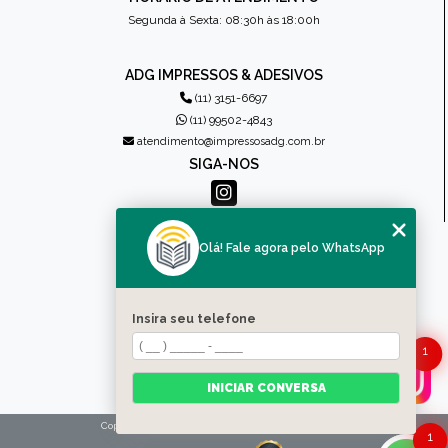
Segunda à Sexta: 08:30h às 18:00h
ADG IMPRESSOS & ADESIVOS
(11) 3151-6697
(11) 99502-4843
atendimento@impressosadg.com.br
SIGA-NOS
MENU
Olá! Fale agora pelo WhatsApp
HOME
QUEM SOMOS
PRODUTOS
Insira seu telefone
CONTATO
1
CATEGORIAS
MAPA DO SITE
INICIAR CONVERSA
Copyright © Impressos ADG. (Lei 9610 de 19/02/1998)
1