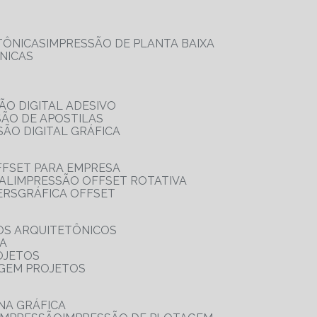
TÔNICAS
IMPRESSÃO DE PLANTA BAIXA
NICAS
ÃO DIGITAL ADESIVO
SÃO DE APOSTILAS
SÃO DIGITAL GRÁFICA
FFSET PARA EMPRESA
TAL
IMPRESSÃO OFFSET ROTATIVA
ERS
GRÁFICA OFFSET
OS ARQUITETÔNICOS
IA
OJETOS
AGEM PROJETOS
NA GRÁFICA