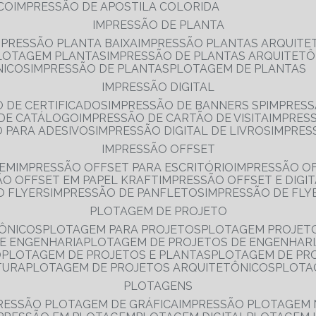
NCO
IMPRESSÃO DE APOSTILA COLORIDA
IMPRESSÃO DE PLANTA
MPRESSÃO PLANTA BAIXA
IMPRESSÃO PLANTAS ARQUITE
PLOTAGEM PLANTAS
IMPRESSÃO DE PLANTAS ARQUITETÔ
NICOS
IMPRESSÃO DE PLANTAS
PLOTAGEM DE PLANTAS
IMPRESSÃO DIGITAL
O DE CERTIFICADOS
IMPRESSÃO DE BANNERS SP
IMPRESS
 DE CATÁLOGO
IMPRESSÃO DE CARTÃO DE VISITA
IMPRES
O PARA ADESIVOS
IMPRESSÃO DIGITAL DE LIVROS
IMPRES
IMPRESSÃO OFFSET
GEM
IMPRESSÃO OFFSET PARA ESCRITÓRIO
IMPRESSÃO O
ÃO OFFSET EM PAPEL KRAFT
IMPRESSÃO OFFSET E DIGI
O FLYERS
IMPRESSÃO DE PANFLETOS
IMPRESSÃO DE FLY
PLOTAGEM DE PROJETO
TÔNICOS
PLOTAGEM PARA PROJETOS
PLOTAGEM PROJET
DE ENGENHARIA
PLOTAGEM DE PROJETOS DE ENGENHAR
O
PLOTAGEM DE PROJETOS E PLANTAS
PLOTAGEM DE PR
TURA
PLOTAGEM DE PROJETOS ARQUITETÔNICOS
PLOT
PLOTAGENS
RESSÃO PLOTAGEM DE GRÁFICA
IMPRESSÃO PLOTAGEM 