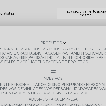
Faça seu orçamento agor
ialistas!
mesmo
PRODUTOS
OS
BANNER
CARDÁPIOS
CARIMBOS
CARTAZES E PÔSTERES
ENCIAIS E CRACHÁS
DIGITAÇÃO
EMPASTAMENTO
ENCADE
S VARIÁVEIS
IMPRESSÃO DIGITAL P/B E COLORIDA
IMPR
AS EM PS E ACRÍLICO
PLOTAGENS DE PROJETOS
ADESIVOS
RENTE PERSONALIZADO
ADESIVO PERFURADO PERSONA
ADESIVOS DE VINIL
ADESIVOS PERSONALIZADOS
ADESIV
S PARA GARRAFA DE ÁGUA
ADESIVOS PARA PAREDE
ADESIVOS PARA EMPRESA
ESA PERSONALIZADO
ADESIVO LOGOTIPO DE EMPRESA
A