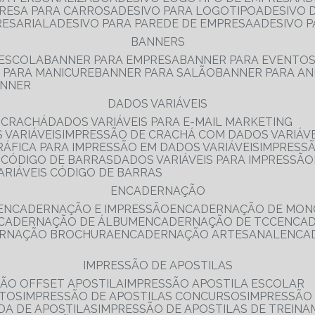
PRESA PARA CARROS
ADESIVO PARA LOGOTIPO
ADESIVO
RESARIAL
ADESIVO PARA PAREDE DE EMPRESA
ADESIVO 
BANNERS
 ESCOLA
BANNER PARA EMPRESA
BANNER PARA EVENTO
R PARA MANICURE
BANNER PARA SALÃO
BANNER PARA AN
ANNER
DADOS VARIÁVEIS
E CRACHÁ
DADOS VARIÁVEIS PARA E-MAIL MARKETING
 VARIÁVEIS
IMPRESSÃO DE CRACHÁ COM DADOS VARIÁVE
GRÁFICA PARA IMPRESSÃO EM DADOS VARIÁVEIS
IMPRESS
E CÓDIGO DE BARRAS
DADOS VARIÁVEIS PARA IMPRESSÃO
VARIÁVEIS CÓDIGO DE BARRAS
ENCADERNAÇÃO
ENCADERNAÇÃO E IMPRESSÃO
ENCADERNAÇÃO DE MON
NCADERNAÇÃO DE ÁLBUM
ENCADERNAÇÃO DE TCC
ENCA
ERNAÇÃO BROCHURA
ENCADERNAÇÃO ARTESANAL
ENC
IMPRESSÃO DE APOSTILAS
SÃO OFFSET APOSTILA
IMPRESSÃO APOSTILA ESCOLAR
NTOS
IMPRESSÃO DE APOSTILAS CONCURSOS
IMPRESSÃO
DA DE APOSTILAS
IMPRESSÃO DE APOSTILAS DE TREIN