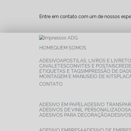
Entre em contato com um de nossos espec
HOME
QUEM SOMOS
ADESIVO
APOSTILAS, LIVROS E LIVRET
CAVALETES
CONVITES E POSTAIS
CRED
ETIQUETAS E TAGS
IMPRESSÃO DE DADO
MONTAGEM E MANUSEIO DE KITS
PLAC
CONTATO
ADESIVO EM PAPEL
ADESIVO TRANSPA
ADESIVOS DE VINIL PERSONALIZADOS
ADESIVOS PARA DECORAÇÃO
ADESIVO
ADESIVO EMPRESA
ADESIVO DE EMPR